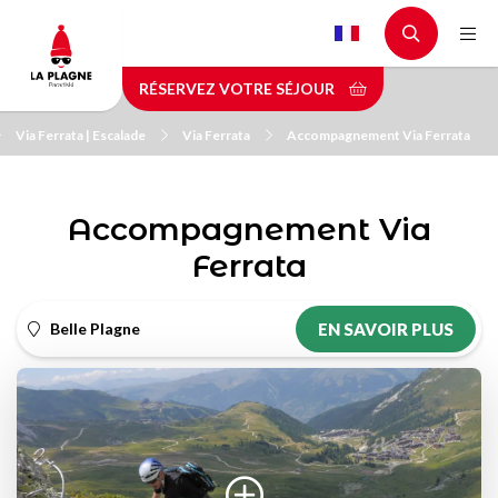
Aller
au
contenu
RÉSERVEZ VOTRE SÉJOUR
principal
Via Ferrata | Escalade
Via Ferrata
Accompagnement Via Ferrata
Accompagnement Via
Ferrata
Belle Plagne
EN SAVOIR PLUS