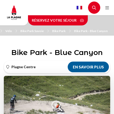
Aller
au
contenu
RÉSERVEZ VOTRE SÉJOUR
principal
Vélo
Bike Park Savoie
Bike Park
Bike Park - Blue Canyon
Bike Park - Blue Canyon
Plagne Centre
EN SAVOIR PLUS