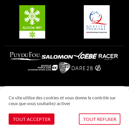
Belle Plagne
Plagne Villages
Plagne Aime 2000
Mentions légales
Ce site utilise des cookies et vous donne le contrôle sur
Politique vie privée
ceux que vous souhaitez activer
Réalisation: StudioJuillet
Gestion des cookies
TOUT ACCEPTER
TOUT REFUSER