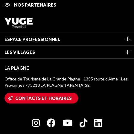
NOS PARTENAIRES
ESPACE PROFESSIONNEL
Adhérer à l'office de tourisme
LES VILLAGES
Classement des meublés
La Plagne Vallée
Taxe de séjour
LA PLAGNE
Montchavin - Les Coches
Médiathèque
Office de Tourisme de La Grande Plagne - 1355 route d’Aime - Les
Champagny-en-Vanoise
Provagnes - 73210 LA PLAGNE TARENTAISE
Logos La Plagne
Montalbert
Accès Wifi
CONTACTS ET HORAIRES
Plagne 1800
Maison des Propriétaires
Plagne Bellecôte
Salle de presse
Plagne Centre
Charte des Acteurs Engagés
Plagne Soleil
Groupes et séminaires