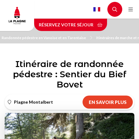
Aller
au
contenu
RÉSERVEZ VOTRE SÉJOUR
principal
Randonnée pédestre en Vanoise et en Tarentaise
Itinéraires de marche et
Itinéraire de randonnée
pédestre : Sentier du Bief
Bovet
Plagne Montalbert
EN SAVOIR PLUS