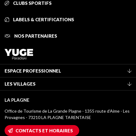
CLUBS SPORTIFS
LABELS & CERTIFICATIONS
NOS PARTENAIRES
ESPACE PROFESSIONNEL
Adhérer à l'office de tourisme
LES VILLAGES
Classement des meublés
La Plagne Vallée
Taxe de séjour
LA PLAGNE
Montchavin - Les Coches
Médiathèque
Office de Tourisme de La Grande Plagne - 1355 route d’Aime - Les
Champagny-en-Vanoise
Provagnes - 73210 LA PLAGNE TARENTAISE
Logos La Plagne
Montalbert
Accès Wifi
CONTACTS ET HORAIRES
Plagne 1800