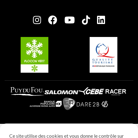
Maison des Propriétaires
Plagne Bellecôte
Salle de presse
Plagne Centre
Charte des Acteurs Engagés
Plagne Soleil
Groupes et séminaires
Belle Plagne
Plagne Villages
Plagne Aime 2000
Mentions légales
Ce site utilise des cookies et vous donne le contrôle sur