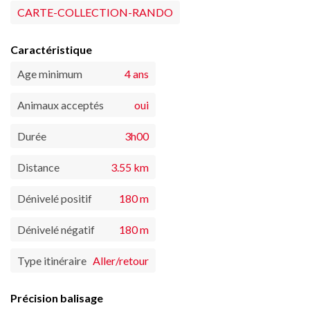
CARTE-COLLECTION-RANDO
Caractéristique
Age minimum
4 ans
Animaux acceptés
oui
Durée
3h00
Distance
3.55 km
Dénivelé positif
180 m
Dénivelé négatif
180 m
Type itinéraire
Aller/retour
Précision balisage