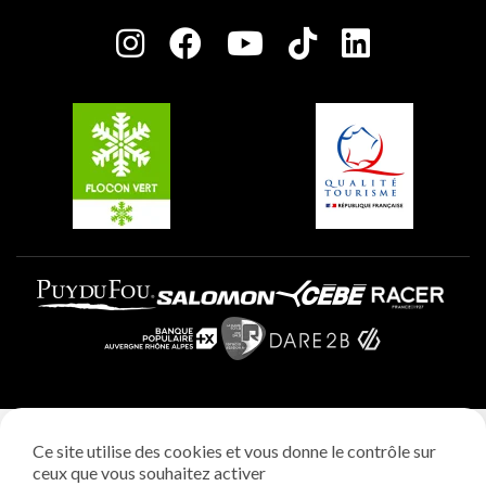
Salle de presse
Plagne Centre
Charte des Acteurs Engagés
Plagne Soleil
Groupes et séminaires
Belle Plagne
Plagne Villages
Plagne Aime 2000
Mentions légales
Ce site utilise des cookies et vous donne le contrôle sur
Politique vie privée
ceux que vous souhaitez activer