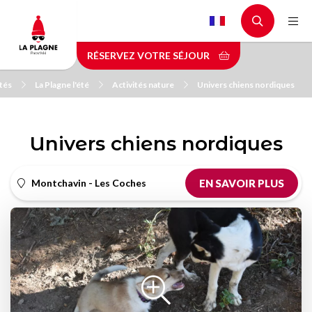
Aller
au
contenu
RÉSERVEZ VOTRE SÉJOUR
principal
ités
La Plagne l'été
Activités nature
Univers chiens nordiques
Univers chiens nordiques
Montchavin - Les Coches
EN SAVOIR PLUS