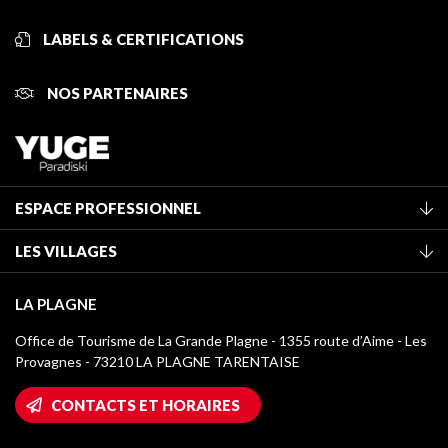
LABELS & CERTIFICATIONS
NOS PARTENAIRES
ESPACE PROFESSIONNEL
Adhérer à l'office de tourisme
LES VILLAGES
Classement des meublés
La Plagne Vallée
Taxe de séjour
LA PLAGNE
Champagny-en-Vanoise
Médiathèque
Office de Tourisme de La Grande Plagne - 1355 route d’Aime - Les
Montchavin - Les Coches
Provagnes - 73210 LA PLAGNE TARENTAISE
Logos La Plagne
Montalbert
Accès Wifi
CONTACTS ET HORAIRES
Plagne 1800
Maison des Propriétaires
Plagne Bellecôte