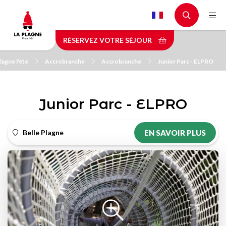
Aller
au
contenu
RÉSERVEZ VOTRE SÉJOUR
principal
lagne l'été
Accrobranche
Accrobranche
Junior Parc - ELPRO
Junior Parc - ELPRO
Belle Plagne
EN SAVOIR PLUS