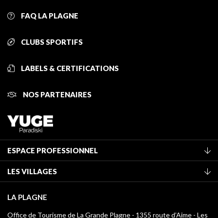
FAQ LA PLAGNE
CLUBS SPORTIFS
LABELS & CERTIFICATIONS
NOS PARTENAIRES
ESPACE PROFESSIONNEL
Adhérer à l'office de tourisme
LES VILLAGES
Classement des meublés
La Plagne Vallée
Taxe de séjour
LA PLAGNE
Montchavin - Les Coches
Médiathèque
Office de Tourisme de La Grande Plagne - 1355 route d’Aime - Les
Champagny-en-Vanoise