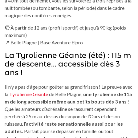
à 40 m tout de même), vous les survolerez à trois reprises à la
nuit tombée (ou tombante, selon la période) dans le cadre
magique des conifères enneigés.
🧒 À partir de 12 ans (profil sportif) et jusqu’à 90 kg (poids
maximum)
📍 Belle Plagne | Base Aventure Elpro
La Tyrolienne Géante (été) : 115 m
de descente… accessible dès 3
ans !
Il n’y a pas d’âge pour goûter au grand frisson ! La preuve avec
la
Tyrolienne Géante
de Belle Plagne,
une tyrolienne de 115
m de long accessible même aux petits bouts dès 3 ans
!
Que les amateurs d’adrénaline se rassurent cependant :
perchée à 25 m au-dessus du canyon de l’Ours et de son
ruisseau,
l’activité reste sensationnelle aussi pour les
adultes.
Parfait pour se dépasser en famille, ou tout