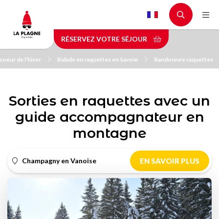
Aller
au
contenu
RÉSERVEZ VOTRE SÉJOUR
principal
oeur de l'hiver
Balade en raquettes en Savoie
Randonnée raquettes
Sorties en raquettes avec un
guide accompagnateur en
montagne
Champagny en Vanoise
EN SAVOIR PLUS