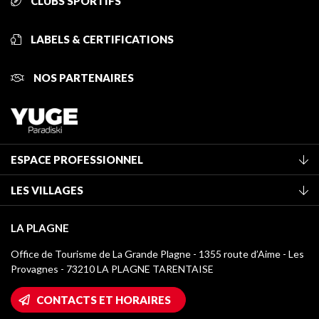
CLUBS SPORTIFS
LABELS & CERTIFICATIONS
NOS PARTENAIRES
ESPACE PROFESSIONNEL
Adhérer à l'office de tourisme
LES VILLAGES
Classement des meublés
La Plagne Vallée
Taxe de séjour
LA PLAGNE
Montchavin - Les Coches
Médiathèque
Office de Tourisme de La Grande Plagne - 1355 route d’Aime - Les
Champagny-en-Vanoise
Provagnes - 73210 LA PLAGNE TARENTAISE
Logos La Plagne
Montalbert
Accès Wifi
CONTACTS ET HORAIRES
Plagne 1800
Maison des Propriétaires