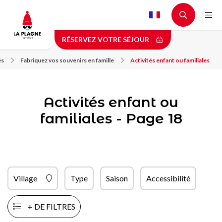
Aller
au
contenu
RÉSERVEZ VOTRE SÉJOUR
principal
és
Fabriquez vos souvenirs en famille
Activités enfant ou familiales
Activités enfant ou
familiales - Page 18
Village
Type
Saison
Accessibilité
+ DE FILTRES