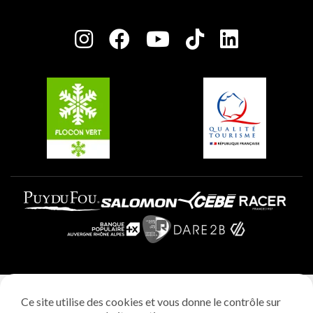
Plagne Bellecôte
Salle de presse
Plagne Centre
Charte des Acteurs Engagés
Plagne Soleil
Groupes et séminaires
Belle Plagne
Plagne Villages
Plagne Aime 2000
Mentions légales
Ce site utilise des cookies et vous donne le contrôle sur
Politique vie privée