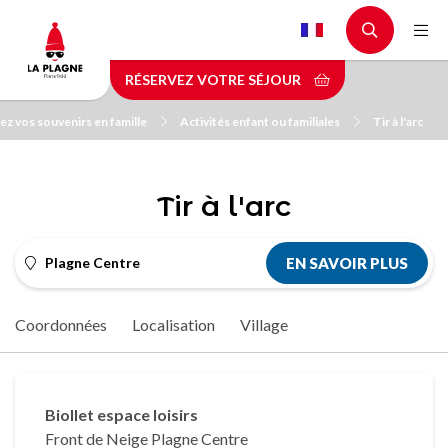
Aller
au
contenu
RÉSERVEZ VOTRE SÉJOUR
principal
ez vos souvenirs en famille
Activités enfant ou familiales
Tir à l'arc
Tir à l'arc
Plagne Centre
EN SAVOIR PLUS
Coordonnées
Localisation
Village
Biollet espace loisirs
Front de Neige Plagne Centre