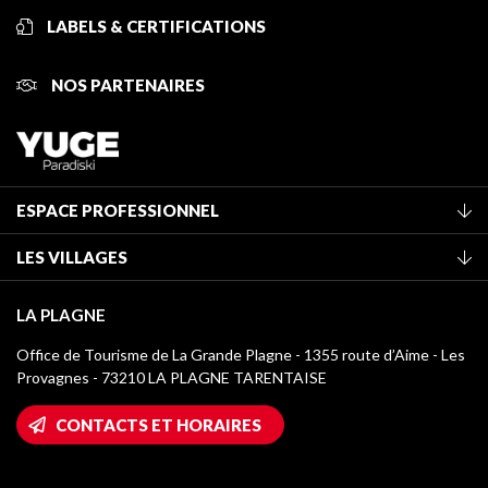
LABELS & CERTIFICATIONS
NOS PARTENAIRES
ESPACE PROFESSIONNEL
Adhérer à l'office de tourisme
LES VILLAGES
Classement des meublés
La Plagne Vallée
Taxe de séjour
LA PLAGNE
Montchavin - Les Coches
Médiathèque
Office de Tourisme de La Grande Plagne - 1355 route d’Aime - Les
Champagny-en-Vanoise
Provagnes - 73210 LA PLAGNE TARENTAISE
Logos La Plagne
Montalbert
Accès Wifi
CONTACTS ET HORAIRES
Plagne 1800
Maison des Propriétaires
Plagne Bellecôte
Salle de presse