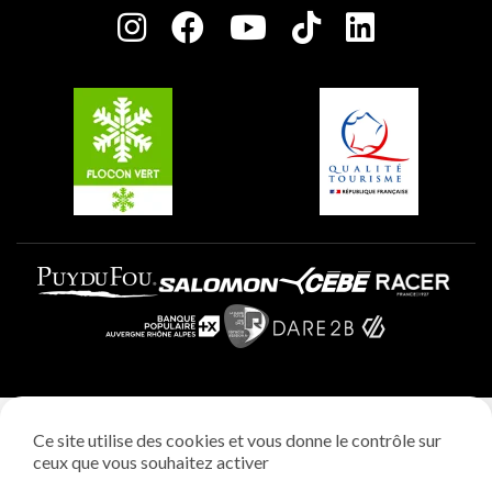
Plagne Centre
Charte des Acteurs Engagés
Plagne Soleil
Groupes et séminaires
Belle Plagne
Plagne Villages
Plagne Aime 2000
Mentions légales
Ce site utilise des cookies et vous donne le contrôle sur
Politique vie privée
ceux que vous souhaitez activer
Réalisation: StudioJuillet