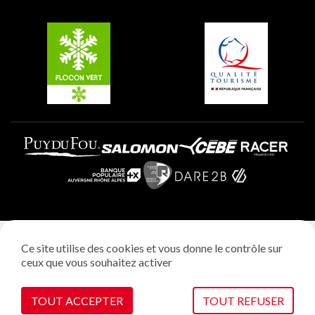
Groupes et séminaires
Belle Plagne
Plagne Villages
Plagne Aime 2000
Mentions légales
Ce site utilise des cookies et vous donne le contrôle sur
Politique vie privée
ceux que vous souhaitez activer
Réalisation: StudioJuillet
Gestion des cookies
TOUT ACCEPTER
TOUT REFUSER