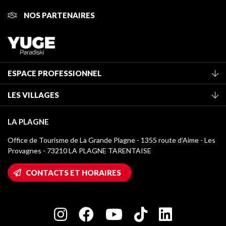
NOS PARTENAIRES
ESPACE PROFESSIONNEL
Adhérer à l'office de tourisme
LES VILLAGES
Classement des meublés
La Plagne Vallée
Taxe de séjour
LA PLAGNE
Montchavin - Les Coches
Médiathèque
Office de Tourisme de La Grande Plagne - 1355 route d’Aime - Les
Champagny-en-Vanoise
Provagnes - 73210 LA PLAGNE TARENTAISE
Logos La Plagne
Montalbert
Accès Wifi
CONTACTS ET HORAIRES
Plagne 1800
Maison des Propriétaires
Plagne Bellecôte
Salle de presse
Plagne Centre
Charte des Acteurs Engagés
Plagne Soleil