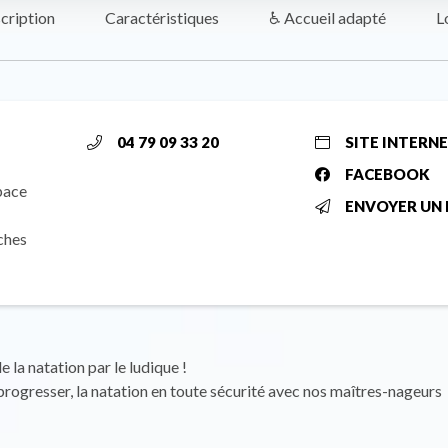
cription
Caractéristiques
♿ Accueil adapté
L
04 79 09 33 20
SITE INTERN
FACEBOOK
pace
ENVOYER UN 
ches
 la natation par le ludique !
rogresser, la natation en toute sécurité avec nos maîtres-nageurs