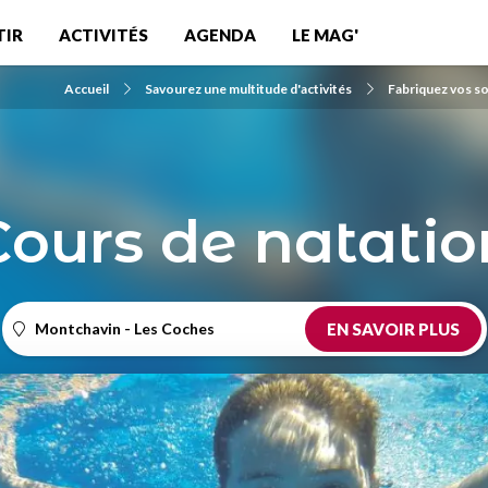
TIR
ACTIVITÉS
AGENDA
LE MAG'
Accueil
Savourez une multitude d'activités
Fabriquez vos so
Cours de natatio
Montchavin - Les Coches
EN SAVOIR PLUS