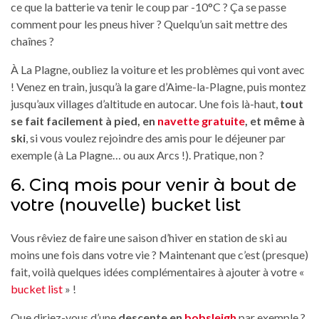
ce que la batterie va tenir le coup par -10°C ? Ça se passe
comment pour les pneus hiver ? Quelqu’un sait mettre des
chaînes ?
À La Plagne, oubliez la voiture et les problèmes qui vont avec
! Venez en train, jusqu’à la gare d’Aime-la-Plagne, puis montez
jusqu’aux villages d’altitude en autocar. Une fois là-haut,
tout
se fait facilement à pied, en
navette gratuite
, et même à
ski
, si vous voulez rejoindre des amis pour le déjeuner par
exemple (à La Plagne… ou aux Arcs !). Pratique, non ?
6. Cinq mois pour venir à bout de
votre (nouvelle) bucket list
Vous rêviez de faire une saison d’hiver en station de ski au
moins une fois dans votre vie ? Maintenant que c’est (presque)
fait, voilà quelques idées complémentaires à ajouter à votre «
bucket list
» !
Que diriez-vous d’une
descente en
bobsleigh
par exemple ?