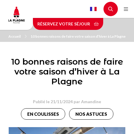
Aller
au
contenu
RÉSERVEZ VOTRE SÉJOUR
principal
Accueil
10 bonnes raisons de faire votre saison d’hiver à La Plagne
10 bonnes raisons de faire
votre saison d’hiver à La
Plagne
Publié le 21/11/2024 par
Amandine
EN COULISSES
NOS ASTUCES