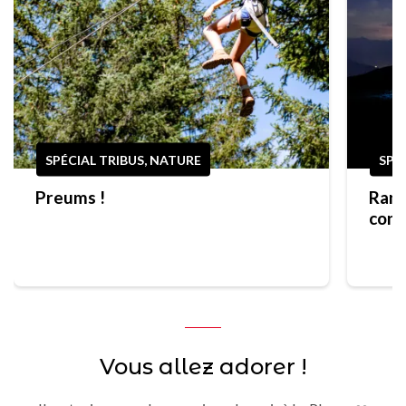
SPÉCIAL TRIBUS, NATURE
SPO
Preums !
Rand
cons
prem
Vous allez adorer !