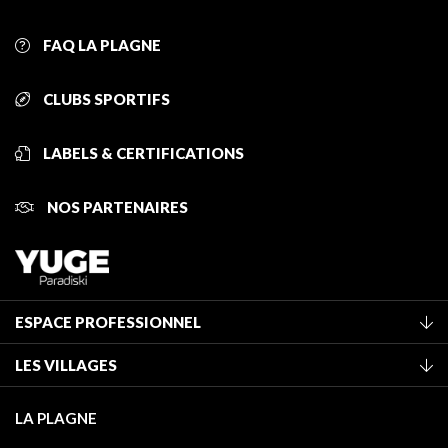
FAQ LA PLAGNE
CLUBS SPORTIFS
LABELS & CERTIFICATIONS
NOS PARTENAIRES
ESPACE PROFESSIONNEL
Adhérer à l'office de tourisme
LES VILLAGES
Classement des meublés
La Plagne Vallée
Taxe de séjour
LA PLAGNE
Montchavin - Les Coches
Médiathèque