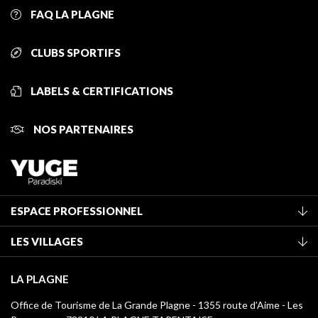
FAQ LA PLAGNE
CLUBS SPORTIFS
LABELS & CERTIFICATIONS
NOS PARTENAIRES
ESPACE PROFESSIONNEL
Adhérer à l'office de tourisme
LES VILLAGES
Classement des meublés
La Plagne Vallée
Taxe de séjour
LA PLAGNE
Champagny-en-Vanoise
Médiathèque
Office de Tourisme de La Grande Plagne - 1355 route d’Aime - Les
Montchavin - Les Coches