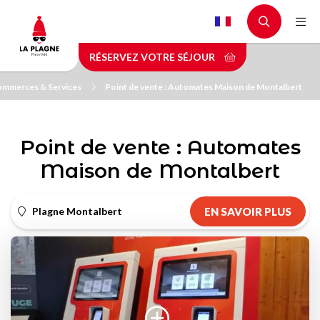
Aller
au
contenu
RÉSERVEZ VOTRE SÉJOUR
principal
mmerces & Services
Point de vente : Automates Maison de Montalbert
Point de vente : Automates
Maison de Montalbert
Plagne Montalbert
EN SAVOIR PLUS