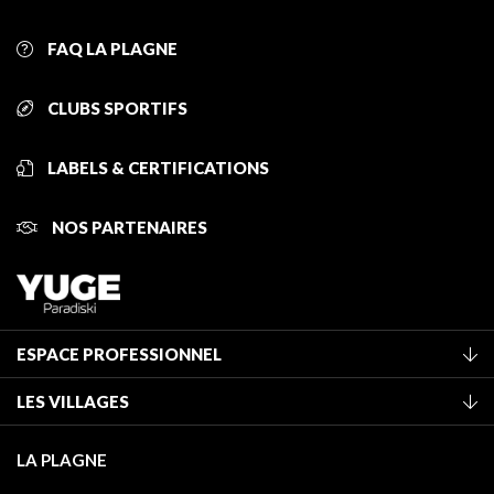
FAQ LA PLAGNE
CLUBS SPORTIFS
LABELS & CERTIFICATIONS
NOS PARTENAIRES
ESPACE PROFESSIONNEL
Adhérer à l'office de tourisme
LES VILLAGES
Classement des meublés
La Plagne Vallée
Taxe de séjour
LA PLAGNE
Montchavin - Les Coches
Médiathèque