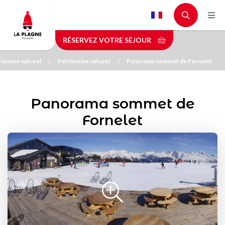
Aller
au
contenu
RÉSERVEZ VOTRE SÉJOUR
principal
rimoine naturel
Patrimoine naturel
Panorama sommet de Fornelet
Panorama sommet de
Fornelet