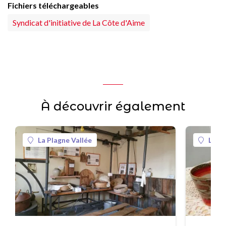
Fichiers téléchargeables
Syndicat d'initiative de La Côte d'Aime
À découvrir également
La Plagne Vallée
La Pl