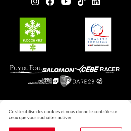
Charte des Acteurs Engagés
Plagne Soleil
Groupes et séminaires
Belle Plagne
Plagne Villages
Plagne Aime 2000
Mentions légales
Ce site utilise des cookies et vous donne le contrôle sur
Politique vie privée
ceux que vous souhaitez activer
Réalisation: StudioJuillet
Gestion des cookies