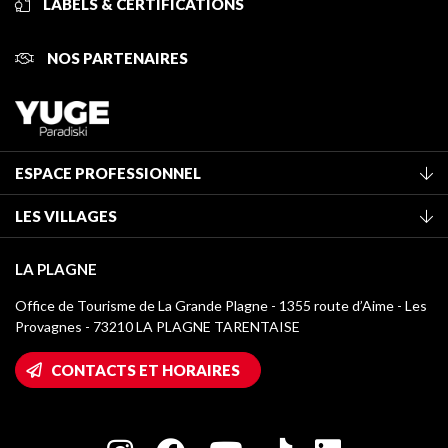
LABELS & CERTIFICATIONS
NOS PARTENAIRES
ESPACE PROFESSIONNEL
Adhérer à l'office de tourisme
LES VILLAGES
Classement des meublés
La Plagne Vallée
Taxe de séjour
LA PLAGNE
Montchavin - Les Coches
Médiathèque
Office de Tourisme de La Grande Plagne - 1355 route d’Aime - Les
Champagny-en-Vanoise
Provagnes - 73210 LA PLAGNE TARENTAISE
Logos La Plagne
Montalbert
Accès Wifi
CONTACTS ET HORAIRES
Plagne 1800
Maison des Propriétaires
Plagne Bellecôte
Salle de presse
Plagne Centre