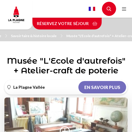
Aller
au
contenu
RÉSERVEZ VOTRE SÉJOUR
principal
e
Savoir faire & histoire locale
Musée "L'Ecole d'autrefois" + Atelier-cr
Musée "L'Ecole d'autrefois"
+ Atelier-craft de poterie
La Plagne Vallée
EN SAVOIR PLUS