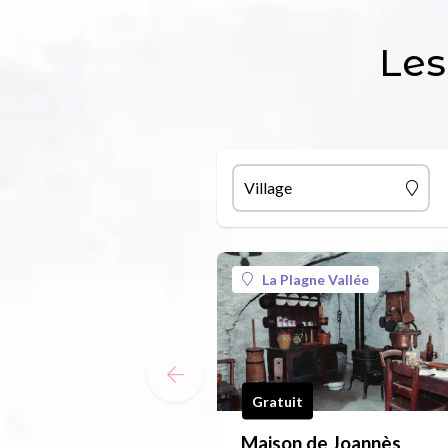
Les
Village
La Plagne Vallée
Gratuit
Maison de Joannès