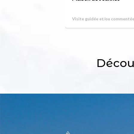
Visite guidée et/ou commenté
Découv