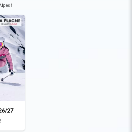
Alpes !
 26/27
!