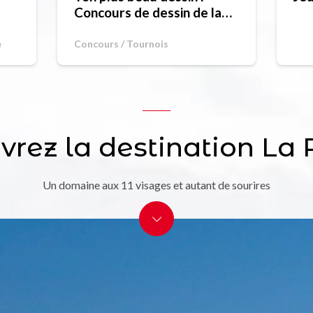
Concours de dessin de la
semaine
e
Concours / Tournois
rez la destination La
Un domaine aux 11 visages et autant de sourires