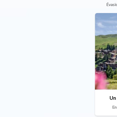
Évasio
Un 
En