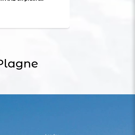
enchanté de Cesar
Exposition
 Plagne