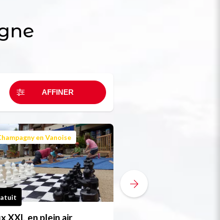
agne
Champagny en Vanoise
La Plagne Vallée
atuit
Gratuit
x XXL en plein air
Exposition | Le best