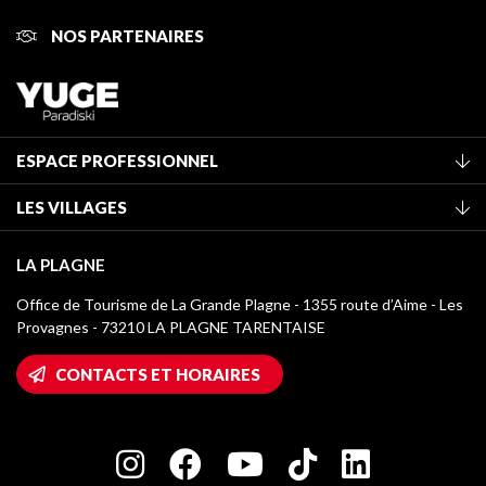
NOS PARTENAIRES
ESPACE PROFESSIONNEL
Adhérer à l'office de tourisme
LES VILLAGES
Classement des meublés
La Plagne Vallée
Taxe de séjour
LA PLAGNE
Montchavin - Les Coches
Médiathèque
Office de Tourisme de La Grande Plagne - 1355 route d’Aime - Les
Champagny-en-Vanoise
Provagnes - 73210 LA PLAGNE TARENTAISE
Logos La Plagne
Montalbert
Accès Wifi
CONTACTS ET HORAIRES
Plagne 1800
Maison des Propriétaires
Plagne Bellecôte
Salle de presse
Plagne Centre
Charte des Acteurs Engagés
Plagne Soleil