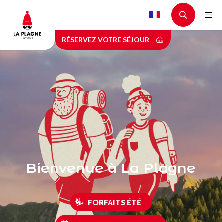
Aller
au
contenu
RÉSERVEZ VOTRE SÉJOUR
principal
Bienvenue à La Plagne
FORFAITS ÉTÉ