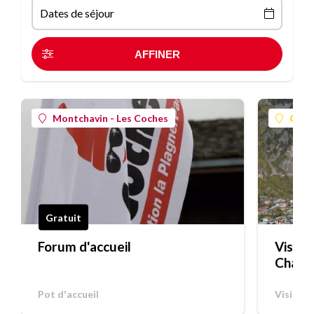
Dates de séjour
Montchavin - Les Coches
Cham
Gratuit
Forum d'accueil
Visite 
Champ
Pot d'accueil
Visite 