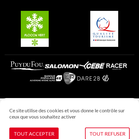
Groupes et séminaires
Belle Plagne
Plagne Villages
Plagne Aime 2000
Mentions légales
Ce site utilise des cookies et vous donne le contrôle sur
Politique vie privée
ceux que vous souhaitez activer
Réalisation: StudioJuillet
Gestion des cookies
TOUT ACCEPTER
TOUT REFUSER