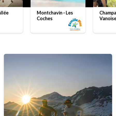
llée
Montchavin - Les
Champa
Coches
Vanois