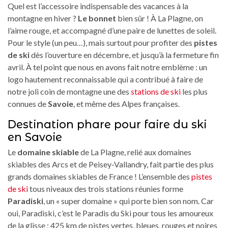
Quel est l’accessoire indispensable des vacances à la
montagne en hiver ?
Le bonnet
bien sûr ! À La Plagne, on
l’aime rouge, et accompagné d’une paire de lunettes de soleil.
Pour le style (un peu…), mais surtout pour profiter des
pistes
de ski
dès l’ouverture en décembre, et jusqu’à la fermeture fin
avril. À tel point que nous en avons fait notre emblème : un
logo hautement reconnaissable qui a contribué à faire de
notre joli coin de montagne une des
stations de ski
les plus
connues de
Savoie
, et même des Alpes françaises.
Destination phare pour faire du ski
en Savoie
Le
domaine skiable
de La Plagne, relié aux domaines
skiables des Arcs et de Peisey-Vallandry, fait partie des plus
grands domaines skiables de France ! L’ensemble des
pistes
de ski
tous niveaux des trois stations réunies forme
Paradiski
, un « super domaine » qui porte bien son nom. Car
oui, Paradiski, c’est le Paradis du Ski pour tous les amoureux
de la glisse : 425 km de pistes vertes, bleues, rouges et noires