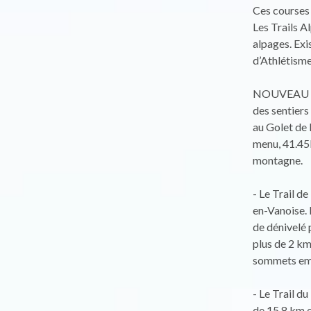
Ces courses 
Les Trails A
alpages. Exi
d’Athlétisme
NOUVEAU depu
des sentiers
au Golet de 
menu, 41.45k
montagne.
- Le Trail d
en-Vanoise. 
de dénivelé 
plus de 2 km
sommets emb
- Le Trail d
de 15,8 km e