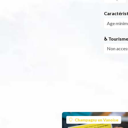
Caractéris
Age mini
♿ Tourisme
Non access
Champagny en Vanoise