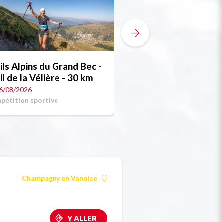
ils Alpins du Grand Bec -
Trails Alpins du Gr
Trail de la Vélière - 30 km
Trail de la Vallaiso
41.45km
6/08/2026
Le 16/08/2026
pétition sportive
Compétition sportive
Champagny en Vanoise
Y ALLER