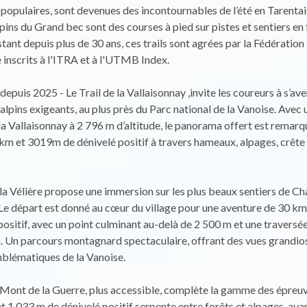
populaires, sont devenues des incontournables de l’été en Tarentai
lpins du Grand bec sont des courses à pied sur pistes et sentiers en 
stant depuis plus de 30 ans, ces trails sont agrées par la Fédération
 inscrits à l'ITRA et à l'UTMB Index.
is 2025 - Le Trail de la Vallaisonnay ,invite les coureurs à s’ave
 alpins exigeants, au plus près du Parc national de la Vanoise. Avec
la Vallaisonnay à 2 796 m d’altitude, le panorama offert est remarq
m et 3019m de dénivelé positif à travers hameaux, alpages, crête 
e la Vélière propose une immersion sur les plus beaux sentiers de 
Le départ est donné au cœur du village pour une aventure de 30 km
positif, avec un point culminant au-delà de 2 500 m et une traversé
. Un parcours montagnard spectaculaire, offrant des vues grandios
lématiques de la Vanoise.
u Mont de la Guerre, plus accessible, complète la gamme des épreuv
t 1 033 m de dénivelé positif serpente entre forêts et alpages, ava