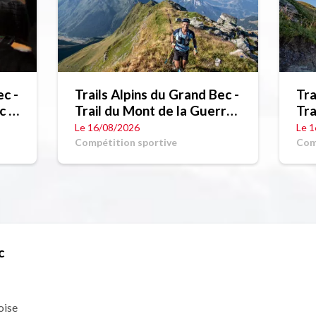
ec -
Trails Alpins du Grand Bec -
Tra
c -
Trail du Mont de la Guerre
- 15,8 km
Le 16/08/2026
Le 1
Compétition sportive
Com
c
oise