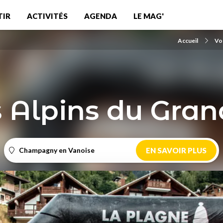
TIR
ACTIVITÉS
AGENDA
LE MAG'
Accueil
Vo
s Alpins du Gra
Champagny en Vanoise
EN SAVOIR PLUS