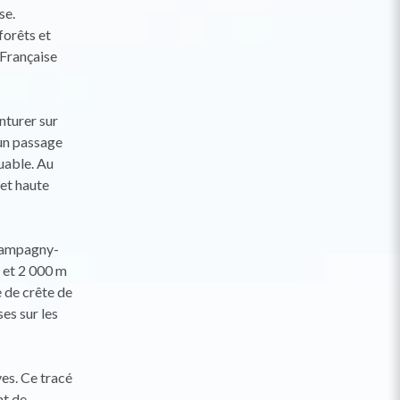
se.
forêts et
 Française
nturer sur
 un passage
uable. Au
et haute
Champagny-
 et 2 000 m
e de crête de
es sur les
es. Ce tracé
nt de