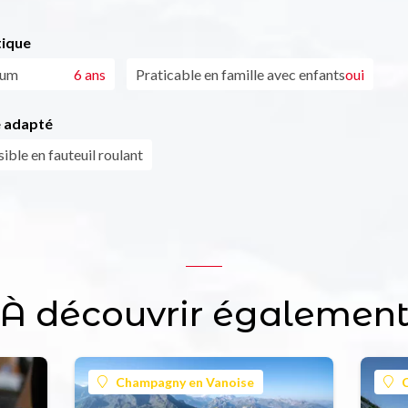
tique
mum
6 ans
Praticable en famille avec enfants
oui
 adapté
ible en fauteuil roulant
À découvrir égalemen
Champagny en Vanoise