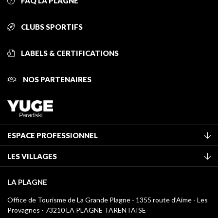
FAQ LA PLAGNE
CLUBS SPORTIFS
LABELS & CERTIFICATIONS
NOS PARTENAIRES
ESPACE PROFESSIONNEL
Adhérer à l'office de tourisme
LES VILLAGES
Classement des meublés
La Plagne Vallée
Taxe de séjour
LA PLAGNE
Montchavin - Les Coches
Médiathèque
Office de Tourisme de La Grande Plagne - 1355 route d’Aime - Les
Champagny-en-Vanoise
Provagnes - 73210 LA PLAGNE TARENTAISE
Logos La Plagne
Montalbert