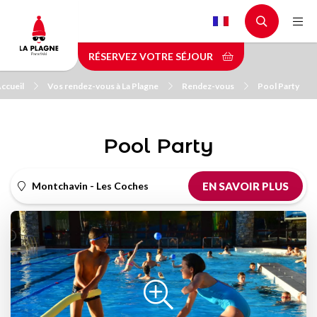
Aller
au
contenu
RÉSERVEZ VOTRE SÉJOUR
principal
ccueil
Vos rendez-vous à La Plagne
Rendez-vous
Pool Party
Pool Party
Montchavin - Les Coches
EN SAVOIR PLUS