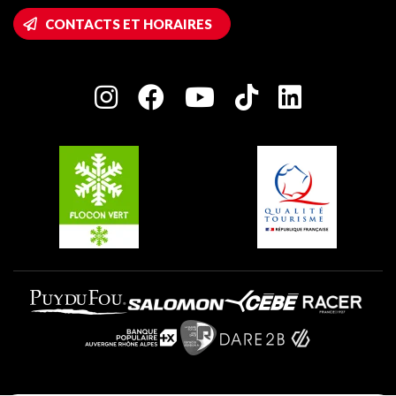
Accès Wifi
CONTACTS ET HORAIRES
Plagne 1800
Maison des Propriétaires
Plagne Bellecôte
Salle de presse
Plagne Centre
Charte des Acteurs Engagés
Plagne Soleil
Groupes et séminaires
Belle Plagne
Plagne Villages
Plagne Aime 2000