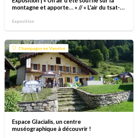
Exposition | « Un air d’été souffle sur la
montagne et apporte… » // « L'air du tsat-
temp soufle sus la montagne e porte… »
Exposition
Champagny en Vanoise
Espace Glacialis, un centre
muséographique à découvrir !