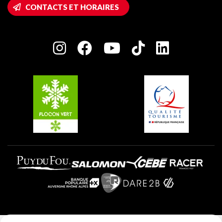
Accès Wifi
CONTACTS ET HORAIRES
Plagne 1800
Maison des Propriétaires
Plagne Bellecôte
Salle de presse
Plagne Centre
Charte des Acteurs Engagés
Plagne Soleil
Groupes et séminaires
Belle Plagne
Plagne Villages
Plagne Aime 2000