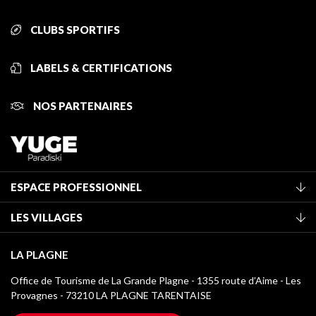
CLUBS SPORTIFS
LABELS & CERTIFICATIONS
NOS PARTENAIRES
ESPACE PROFESSIONNEL
Adhérer à l'office de tourisme
LES VILLAGES
Classement des meublés
La Plagne Vallée
Taxe de séjour
LA PLAGNE
Champagny-en-Vanoise
Médiathèque
Office de Tourisme de La Grande Plagne - 1355 route d’Aime - Les
Montchavin - Les Coches
Provagnes - 73210 LA PLAGNE TARENTAISE
Logos La Plagne
Montalbert