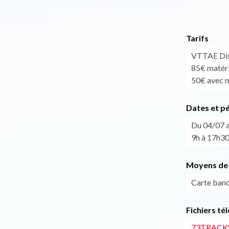
Tarifs
VTTAE Disc
85€ matérie
50€ avec m
Dates et p
Du 04/07 a
9h à 17h30
Moyens de 
Carte banc
Fichiers té
73TRACKS_