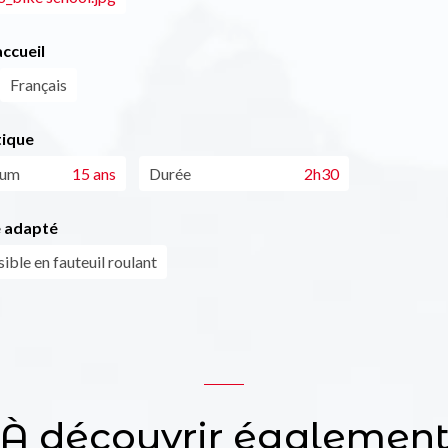
ccueil
Français
tique
mum
15 ans
Durée
2h30
 adapté
ible en fauteuil roulant
À découvrir égalemen