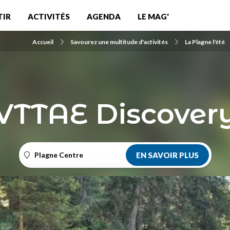
TIR
ACTIVITÉS
AGENDA
LE MAG'
Accueil
Savourez une multitude d'activités
La Plagne l'été
VTTAE Discover
Plagne Centre
EN SAVOIR PLUS