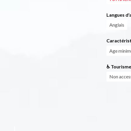
Langues d'a
Anglais
Caractéris
Age mini
♿ Tourisme
Non access