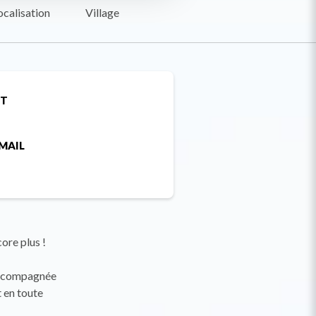
ocalisation
Village
ET
MAIL
ore plus !
 accompagnée
t en toute