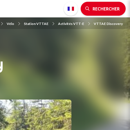
RECHERCHER
Vélo
Station VTTAE
Activités VTT-E
VTTAE Discovery
y