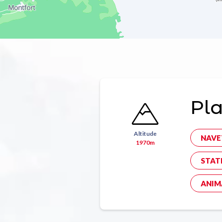
Pla
Altitude
NAVE
1970m
STAT
ANIM