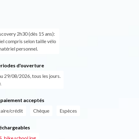
overy 2h30 (dès 15 ans):
l compris selon taille vélo
atériel personnel.
ériodes d'ouverture
u 29/08/2026, tous les jours.
.
paiement acceptés
aire/crédit
Chèque
Espèces
léchargeables
bike school.jpg