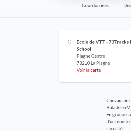
Coordonnées
Des
Ecole de VTT - 73Tracks 
School
Plagne Centre
73210 La Plagne
Voir la carte
Chevauchez u
Balade en VT
En groupe c
d’un moniteu
sécurité.