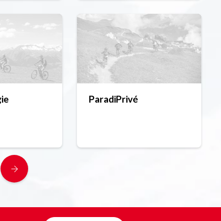
gie
ParadiPrivé