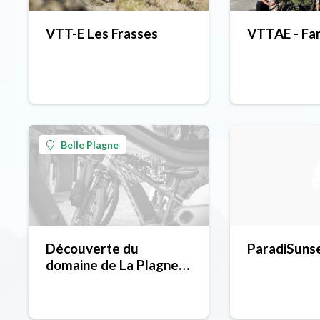
VTT-E Les Frasses
VTTAE - Fam
Belle Plagne
Découverte du
ParadiSuns
domaine de La Plagne
en VTT