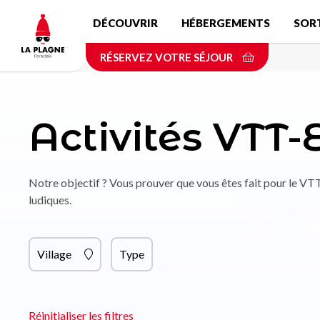
Aller
DÉCOUVRIR
HÉBERGEMENTS
SOR
au
contenu
RÉSERVEZ VOTRE SÉJOUR
principal
Activités VTT-
Notre objectif ? Vous prouver que vous êtes fait pour le VTT
ludiques.
Village
Type
Réinitialiser les filtres