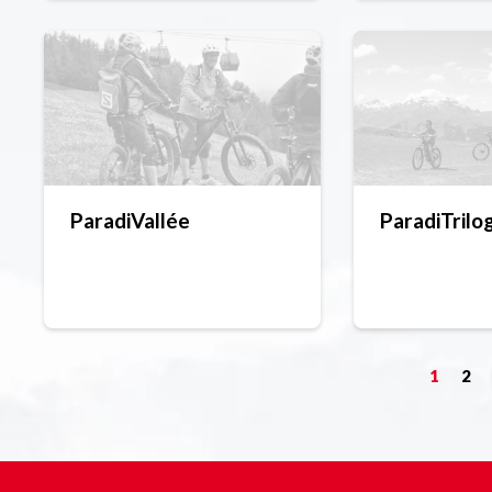
ParadiVallée
ParadiTrilo
1
2