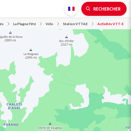
RECHERCHER
tés
La Plagne l'été
Vélo
Station VTTAE
Activités VTT-E