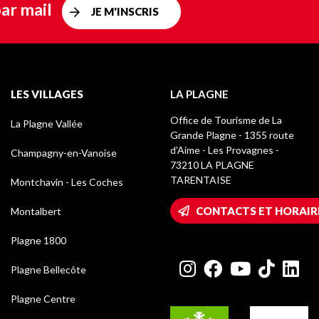
ar mail
JE M'INSCRIS
LES VILLAGES
LA PLAGNE
Office de Tourisme de La
La Plagne Vallée
Grande Plagne - 1355 route
d’Aime - Les Provagnes -
Champagny-en-Vanoise
73210 LA PLAGNE
TARENTAISE
Montchavin - Les Coches
CONTACTS ET HORAIR
Montalbert
Plagne 1800
Plagne Bellecôte
Plagne Centre