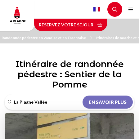
Aller
au
contenu
RÉSERVEZ VOTRE SÉJOUR
principal
Randonnée pédestre en Vanoise et en Tarentaise
Itinéraires de marche et
Itinéraire de randonnée
pédestre : Sentier de la
Pomme
La Plagne Vallée
EN SAVOIR PLUS