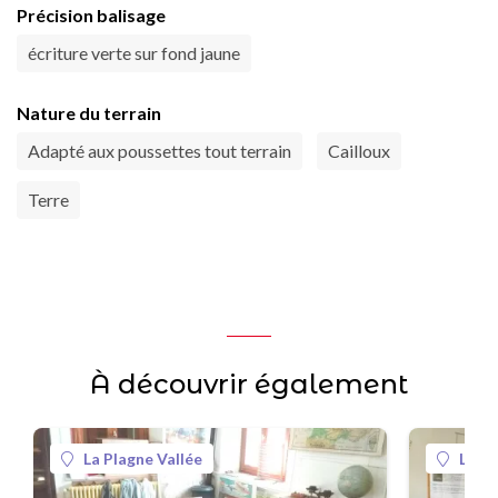
Précision balisage
écriture verte sur fond jaune
Nature du terrain
Adapté aux poussettes tout terrain
Cailloux
Terre
À découvrir également
La Plagne Vallée
La Pl