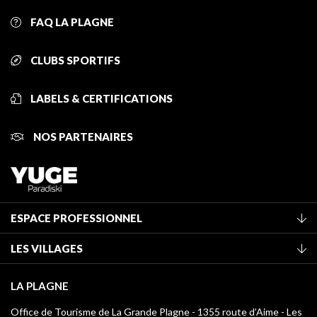
FAQ LA PLAGNE
CLUBS SPORTIFS
LABELS & CERTIFICATIONS
NOS PARTENAIRES
ESPACE PROFESSIONNEL
Adhérer à l'office de tourisme
LES VILLAGES
Classement des meublés
La Plagne Vallée
Taxe de séjour
LA PLAGNE
Montchavin - Les Coches
Médiathèque
Office de Tourisme de La Grande Plagne - 1355 route d’Aime - Les
Champagny-en-Vanoise