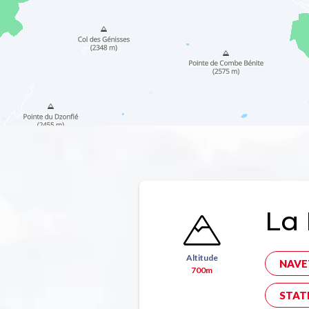
La 
Altitude
NAVE
700m
STAT