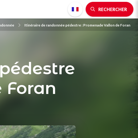
RECHERCHER
randonnée
Itinéraire de randonnée pédestre : Promenade Vallon de Foran
 pédestre
e Foran