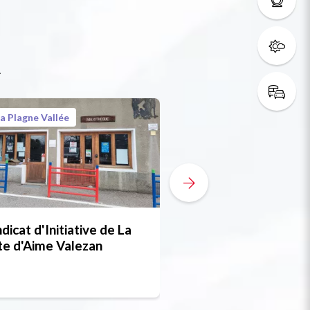
t
a Plagne Vallée
La Plagne Vallée
Gratuit
dicat d'Initiative de La
Itinéraire de rand
e d'Aime Valezan
pédestre : Sentier
et alpages des Fou