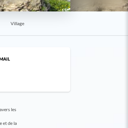
Village
MAIL
avers les
e et de la