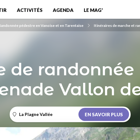
TIR
ACTIVITÉS
AGENDA
LE MAG'
Randonnée pédestre en Vanoise et en Tarentaise
Itinéraires de marche et 
re de randonnée
enade Vallon d
La Plagne Vallée
EN SAVOIR PLUS