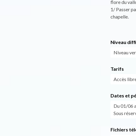
flore du val
1/ Passer par
chapelle.
Niveau diff
Niveau vert
Tarifs
Accès libre
Dates et p
Du 01/06 a
Sous réser
Fichiers té