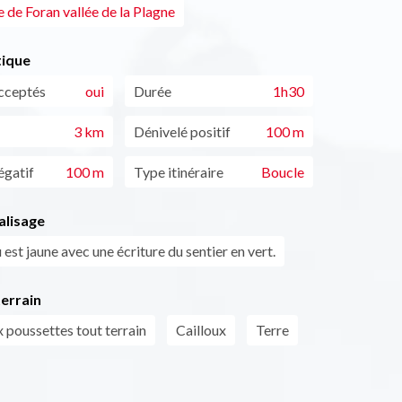
de Foran vallée de la Plagne
tique
cceptés
oui
Durée
1h30
3 km
Dénivelé positif
100 m
égatif
100 m
Type itinéraire
Boucle
alisage
est jaune avec une écriture du sentier en vert.
errain
 poussettes tout terrain
Cailloux
Terre