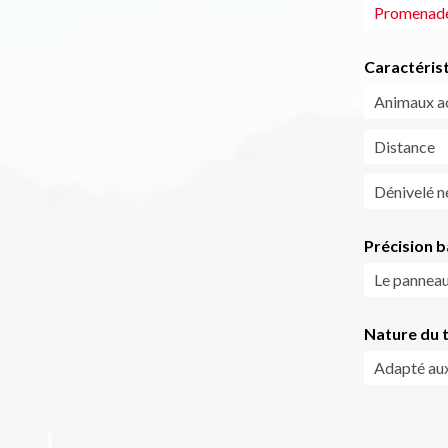
Promenade 
Caractéris
Animaux a
Distance
Dénivelé n
Précision b
Le panneau 
Nature du t
Adapté aux