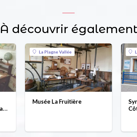
À découvrir égalemen
La Plagne Vallée
L
Musée La Fruitière
Syn
raft
Côt