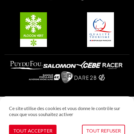
Groupes et séminaires
Belle Plagne
Plagne Villages
Plagne Aime 2000
Mentions légales
Ce site utilise des cookies et vous donne le contrôle sur
Politique vie privée
ceux que vous souhaitez activer
Réalisation: StudioJuillet
Gestion des cookies
TOUT ACCEPTER
TOUT REFUSER