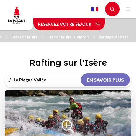
Aller
au
contenu
RÉSERVEZ VOTRE SÉJOUR
principal
é
Bases de loisirs
Base de loisirs - Centron
Rafting sur l'Isère
Rafting sur l'Isère
La Plagne Vallée
EN SAVOIR PLUS