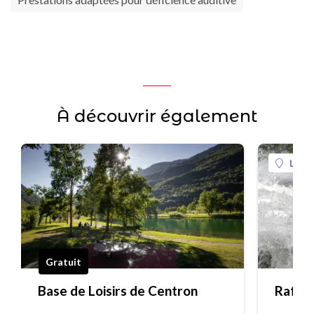
À découvrir également
La Pl
Gratuit
Base de Loisirs de Centron
Raftin