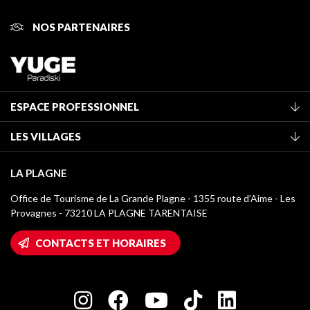
NOS PARTENAIRES
ESPACE PROFESSIONNEL
Adhérer à l'office de tourisme
LES VILLAGES
Classement des meublés
La Plagne Vallée
Taxe de séjour
LA PLAGNE
Montchavin - Les Coches
Médiathèque
Office de Tourisme de La Grande Plagne - 1355 route d’Aime - Les
Champagny-en-Vanoise
Provagnes - 73210 LA PLAGNE TARENTAISE
Logos La Plagne
Montalbert
Accès Wifi
CONTACTS ET HORAIRES
Plagne 1800
Maison des Propriétaires
Plagne Bellecôte
Salle de presse
Plagne Centre
Charte des Acteurs Engagés
Plagne Soleil