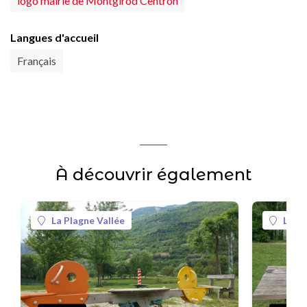
logo mairie de Montgirod Centron
Langues d'accueil
Français
À découvrir également
La Plagne Vallée
La Pl