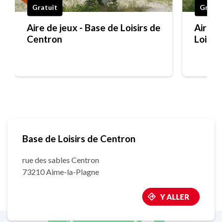
Gratuit
Gratui
Aire de jeux - Base de Loisirs de
Aire d
Centron
Loisir
Base de Loisirs de Centron
rue des sables Centron
73210 Aime-la-Plagne
Y ALLER