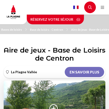
Aller
au
contenu
RÉSERVEZ VOTRE SÉJOUR
principal
Bases de loisirs
Base de loisirs - Centron
Aire de jeux - Base de Loisi
Aire de jeux - Base de Loisirs
de Centron
La Plagne Vallée
EN SAVOIR PLUS