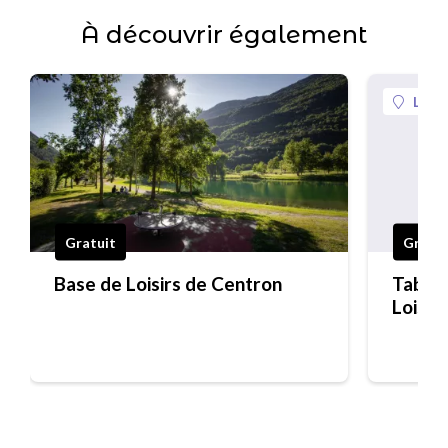
À découvrir également
La Pl
Gratuit
Gratui
Base de Loisirs de Centron
Table 
Loisir