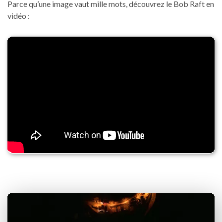
Parce qu’une image vaut mille mots, découvrez le Bob Raft en
vidéo :