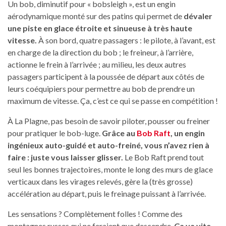
Un bob, diminutif pour « bobsleigh », est un engin
aérodynamique monté sur des patins qui permet de
dévaler
une piste en glace étroite et sinueuse à très haute
vitesse.
À son bord, quatre passagers : le pilote, à l’avant, est
en charge de la direction du bob ; le freineur, à l’arrière,
actionne le frein à l’arrivée ; au milieu, les deux autres
passagers participent à la poussée de départ aux côtés de
leurs coéquipiers pour permettre au bob de prendre un
maximum de vitesse. Ça, c’est ce qui se passe en compétition !
À La Plagne, pas besoin de savoir piloter, pousser ou freiner
pour pratiquer le bob-luge.
Grâce au
Bob Raft
, un engin
ingénieux auto-guidé et auto-freiné, vous n’avez rien à
faire : juste vous laisser glisser.
Le Bob Raft prend tout
seul les bonnes trajectoires, monte le long des murs de glace
verticaux dans les virages relevés, gère la (très grosse)
accélération au départ, puis le freinage puissant à l’arrivée.
Les sensations ? Complètement folles ! Comme des
montagnes russes qui ne feraient que descendre.
Ça va vite,