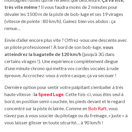
très vite même !
Il vous faudra moins de 2 minutes pour
dévaler les 1500 m de la piste de bob-luge et ses 19 virages
(vitesse de pointe : 80 km/h). Gainez bien vos abdos : ça
remue…
Envie d’aller encore plus vite ? Offrez-vous une descente avec
un pilote professionnel ! À bord de son bob-luge,
vous
atteindrez la bagatelle de 120 km/h
(jusqu’à 3G dans
certains virages !). Une expérience complètement dingue
d’une minute chrono qui mettra vos cordes vocales à rude
épreuve. Accrochez-vous à votre casque, ça va secouer !
Dernière option pour sentir votre palpitant s’emballer à très
haute vitesse :
la
Speed Luge
. Cette fois-ci, vous êtes seul à
bord, en position semi-couchée, les pieds devant et le regard
concentré sur la piste éclairée. Comme en
Bob Raft
, vous
n’avez pas à vous soucier du pilotage ou du freinage, « juste » à
vous laisser glisser en toute sécurité… à 90 km/h !