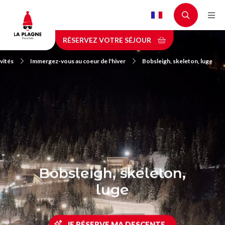
Aller
au
contenu
RÉSERVEZ VOTRE SÉJOUR
principal
vités
Immergez-vous au coeur de l'hiver
Bobsleigh, skeleton, luge
Bobsleigh, skeleton,
luge
JE RÉSERVE MA DESCENTE