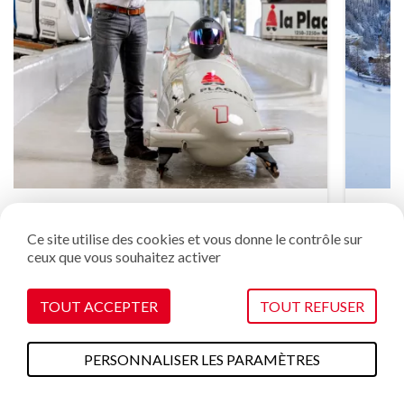
Notre bob
Ce site utilise des cookies et vous donne le contrôle sur
est aussi cool que notre bonnet
ceux que vous souhaitez activer
TOUT ACCEPTER
TOUT REFUSER
PERSONNALISER LES PARAMÈTRES
Vous allez adorer !
A faire cet été
Plans & cartes
Webcams
Météo
Accès