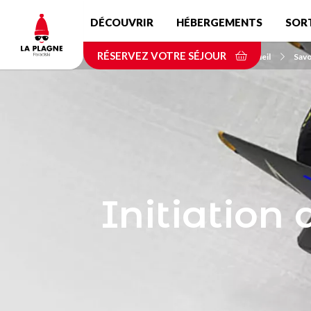
Aller
DÉCOUVRIR
HÉBERGEMENTS
SOR
au
contenu
RÉSERVEZ VOTRE SÉJOUR
principal
Accueil
Savo
Initiation 