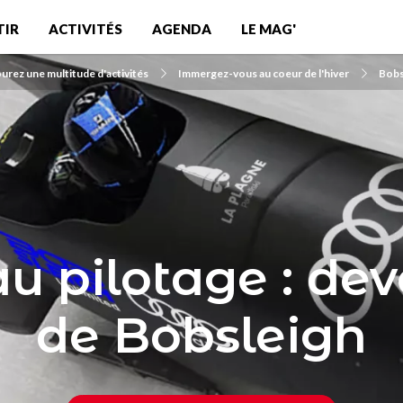
TIR
ACTIVITÉS
AGENDA
LE MAG'
urez une multitude d'activités
Immergez-vous au coeur de l'hiver
Bobs
au pilotage : de
de Bobsleigh