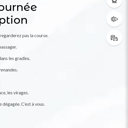
journée
ption
 regarderez pas la course.
passager.
ans les gradins.
ommandes.
.
ce, les virages.
e dégagée. C’est à vous.