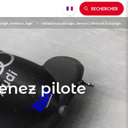
RECHERCHER
leigh, skeleton, luge
Initiation au pilotage : devenez pilote de Bobsleigh
venez pilote