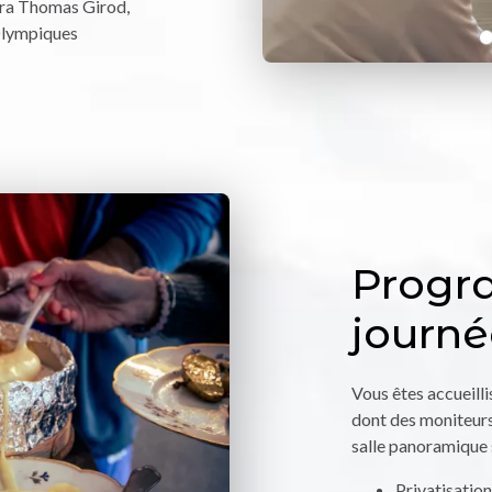
lera Thomas Girod,
Olympiques
Progr
journé
Vous êtes accueilli
dont des moniteurs
salle panoramique s
Privatisation