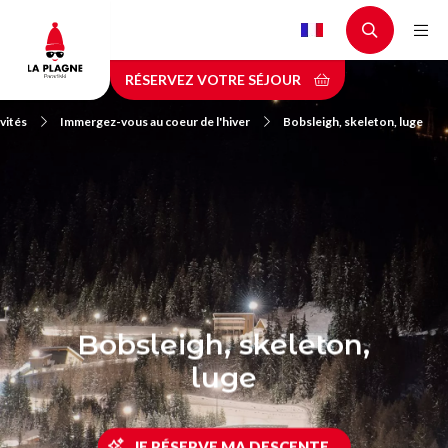
Aller
au
contenu
RÉSERVEZ VOTRE SÉJOUR
principal
vités
Immergez-vous au coeur de l'hiver
Bobsleigh, skeleton, luge
Bobsleigh, skeleton,
luge
JE RÉSERVE MA DESCENTE