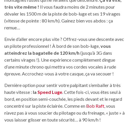
très vite même !
Il vous faudra moins de 2 minutes pour
dévaler les 1500 m de la piste de bob-luge et ses 19 virages
(vitesse de pointe : 80 km/h). Gainez bien vos abdos : ça
remue…
Envie d’aller encore plus vite ? Offrez-vous une descente avec
un pilote professionnel ! À bord de son bob-luge,
vous
atteindrez la bagatelle de 120 km/h
(jusqu’à 3G dans
certains virages !). Une expérience complètement dingue
d’une minute chrono qui mettra vos cordes vocales à rude
épreuve. Accrochez-vous à votre casque, ça va secouer !
Dernière option pour sentir votre palpitant s’emballer à très
haute vitesse :
la
Speed Luge
. Cette fois-ci, vous êtes seul à
bord, en position semi-couchée, les pieds devant et le regard
concentré sur la piste éclairée. Comme en
Bob Raft
, vous
n’avez pas à vous soucier du pilotage ou du freinage, « juste » à
vous laisser glisser en toute sécurité… à 90 km/h !