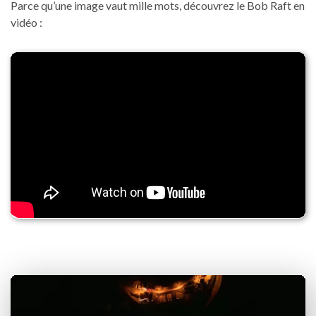
Parce qu’une image vaut mille mots, découvrez le Bob Raft en
vidéo :