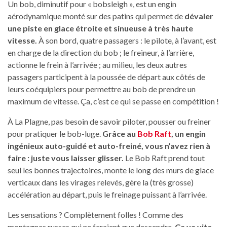
Un bob, diminutif pour « bobsleigh », est un engin
aérodynamique monté sur des patins qui permet de
dévaler
une piste en glace étroite et sinueuse à très haute
vitesse.
À son bord, quatre passagers : le pilote, à l’avant, est
en charge de la direction du bob ; le freineur, à l’arrière,
actionne le frein à l’arrivée ; au milieu, les deux autres
passagers participent à la poussée de départ aux côtés de
leurs coéquipiers pour permettre au bob de prendre un
maximum de vitesse. Ça, c’est ce qui se passe en compétition !
À La Plagne, pas besoin de savoir piloter, pousser ou freiner
pour pratiquer le bob-luge.
Grâce au
Bob Raft
, un engin
ingénieux auto-guidé et auto-freiné, vous n’avez rien à
faire : juste vous laisser glisser.
Le Bob Raft prend tout
seul les bonnes trajectoires, monte le long des murs de glace
verticaux dans les virages relevés, gère la (très grosse)
accélération au départ, puis le freinage puissant à l’arrivée.
Les sensations ? Complètement folles ! Comme des
montagnes russes qui ne feraient que descendre.
Ça va vite,