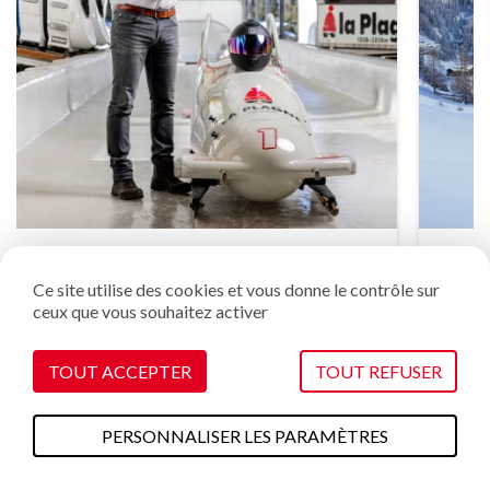
Notre bob
Ce site utilise des cookies et vous donne le contrôle sur
est aussi cool que notre bonnet
ceux que vous souhaitez activer
TOUT ACCEPTER
TOUT REFUSER
PERSONNALISER LES PARAMÈTRES
Vous allez adorer !
A faire cet été
Plans & cartes
Webcams
Météo
Accès