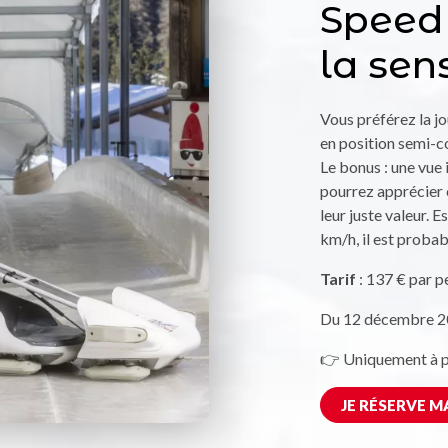
Speed
la sen
Vous préférez la jo
en position semi-co
Le bonus : une vue 
pourrez apprécier 
leur juste valeur. 
km/h, il est proba
Tarif
: 137 € par p
Du 12 décembre 2
👉 Uniquement à pa
JE RÉSERVE M