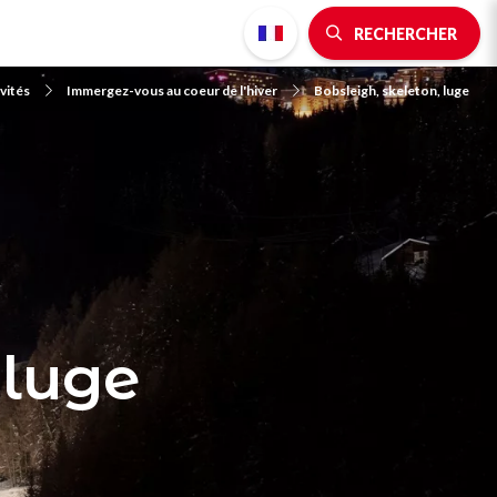
RECHERCHER
vités
Immergez-vous au coeur de l'hiver
Bobsleigh, skeleton, luge
 luge