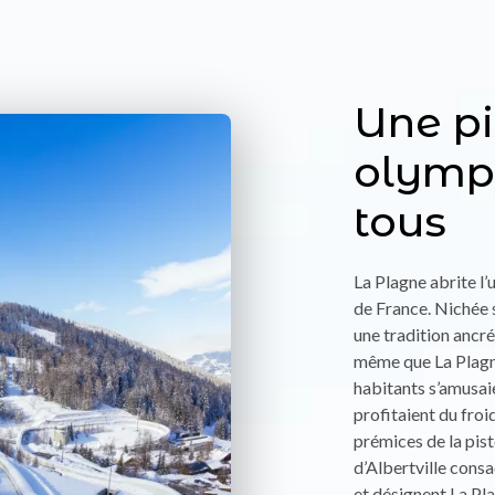
Une pi
olymp
tous
La Plagne abrite l’
de France. Nichée s
une tradition ancré
même que La Plagn
habitants s’amusaie
profitaient du froi
prémices de la pis
d’Albertville cons
et désignent La Pl