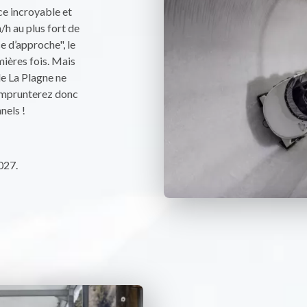
e incroyable et
/h au plus fort de
e d’approche", le
ières fois. Mais
de La Plagne ne
emprunterez donc
nels !
027.