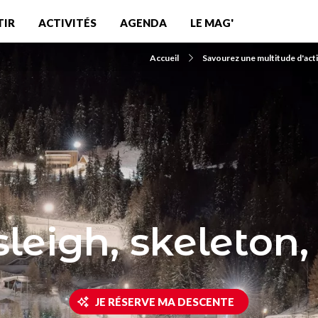
TIR
ACTIVITÉS
AGENDA
LE MAG'
Accueil
Savourez une multitude d'acti
leigh, skeleton,
JE RÉSERVE MA DESCENTE