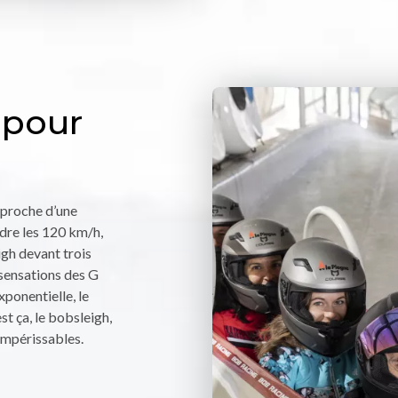
 pour
 proche d’une
ndre les 120 km/h,
igh devant trois
 sensations des G
xponentielle, le
st ça, le bobsleigh,
 impérissables.