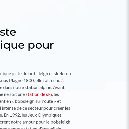
ste
ique pour
unique piste de bobsleigh et skeleton
ous Plagne 1800, elle fait écho à
e dans notre station alpine. Avant
e ne soit une
station de ski
, les
nt en « bobsleigh sur route » et
d intense de ce secteur pour créer les
te. En 1992, les Jeux Olympiques
acrent notre amour pour le bobsleigh
agne comme station d’accueil de