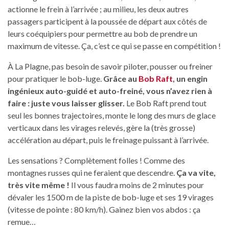
actionne le frein à l’arrivée ; au milieu, les deux autres
passagers participent à la poussée de départ aux côtés de
leurs coéquipiers pour permettre au bob de prendre un
maximum de vitesse. Ça, c’est ce qui se passe en compétition !
À La Plagne, pas besoin de savoir piloter, pousser ou freiner
pour pratiquer le bob-luge.
Grâce au
Bob Raft
, un engin
ingénieux auto-guidé et auto-freiné, vous n’avez rien à
faire : juste vous laisser glisser.
Le Bob Raft prend tout
seul les bonnes trajectoires, monte le long des murs de glace
verticaux dans les virages relevés, gère la (très grosse)
accélération au départ, puis le freinage puissant à l’arrivée.
Les sensations ? Complètement folles ! Comme des
montagnes russes qui ne feraient que descendre.
Ça va vite,
très vite même !
Il vous faudra moins de 2 minutes pour
dévaler les 1500 m de la piste de bob-luge et ses 19 virages
(vitesse de pointe : 80 km/h). Gainez bien vos abdos : ça
remue…