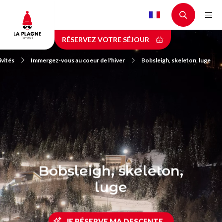
Aller
au
contenu
RÉSERVEZ VOTRE SÉJOUR
principal
ivités
Immergez-vous au coeur de l'hiver
Bobsleigh, skeleton, luge
Bobsleigh, skeleton,
luge
JE RÉSERVE MA DESCENTE