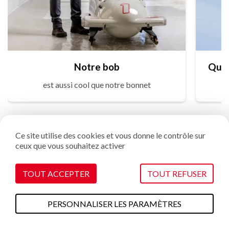
Notre bob
est aussi cool que notre bonnet
Ce site utilise des cookies et vous donne le contrôle sur
ceux que vous souhaitez activer
Vous allez adorer !
TOUT ACCEPTER
TOUT REFUSER
Il y a toujours une bonne raison de venir à La Plagne ❤️
PERSONNALISER LES PARAMÈTRES
A faire cet été
Plans & cartes
Webcams
Météo
Accès