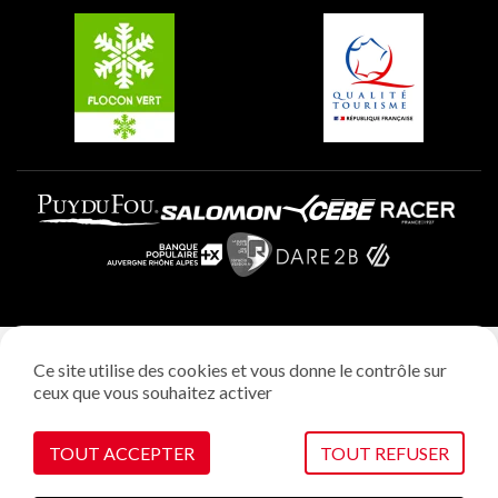
Plagne Villages
Plagne Aime 2000
Mentions légales
Ce site utilise des cookies et vous donne le contrôle sur
Politique vie privée
ceux que vous souhaitez activer
Réalisation: StudioJuillet
Gestion des cookies
TOUT ACCEPTER
TOUT REFUSER