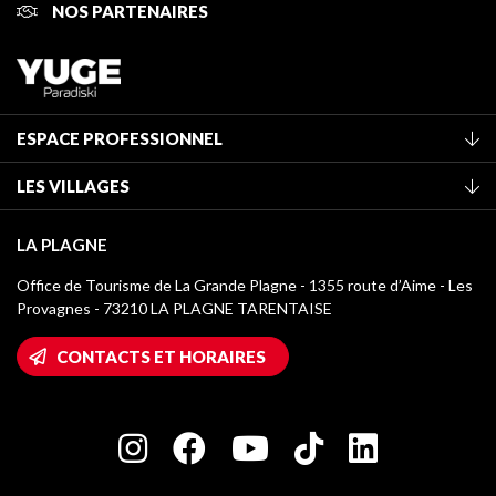
NOS PARTENAIRES
ESPACE PROFESSIONNEL
Adhérer à l'office de tourisme
LES VILLAGES
Classement des meublés
La Plagne Vallée
Taxe de séjour
LA PLAGNE
Champagny-en-Vanoise
Médiathèque
Office de Tourisme de La Grande Plagne - 1355 route d’Aime - Les
Montchavin - Les Coches
Provagnes - 73210 LA PLAGNE TARENTAISE
Logos La Plagne
Montalbert
Accès Wifi
CONTACTS ET HORAIRES
Plagne 1800
Maison des Propriétaires
Plagne Bellecôte
Salle de presse
Plagne Centre
Charte des Acteurs Engagés
Plagne Soleil
Groupes et séminaires
Belle Plagne