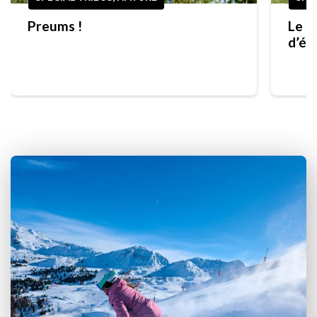
Preums !
Le g
d’ét