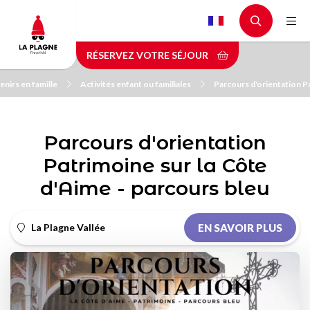
Aller
au
contenu
RÉSERVEZ VOTRE SÉJOUR
principal
nirs en famille
Activités enfant ou familiales
Parcours d'orientation Pa
Parcours d'orientation
Patrimoine sur la Côte
d'Aime - parcours bleu
La Plagne Vallée
EN SAVOIR PLUS