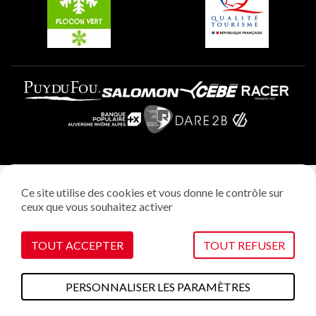
Plagne Aime 2000
Mentions légales
Ce site utilise des cookies et vous donne le contrôle sur
Politique vie privée
ceux que vous souhaitez activer
Réalisation: StudioJuillet
Gestion des cookies
TOUT ACCEPTER
TOUT REFUSER
PERSONNALISER LES PARAMÈTRES
A faire cet été
Plans & cartes
Webcams
Météo
Accès