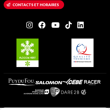
Accès Wifi
CONTACTS ET HORAIRES
Plagne 1800
Maison des Propriétaires
Plagne Bellecôte
Salle de presse
Plagne Centre
Charte des Acteurs Engagés
Plagne Soleil
Groupes et séminaires
Belle Plagne
Plagne Villages
Plagne Aime 2000