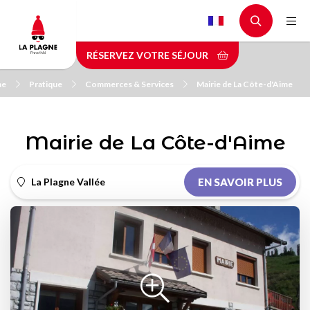
Aller
au
contenu
RÉSERVEZ VOTRE SÉJOUR
principal
ne
Pratique
Commerces & Services
Mairie de La Côte-d'Aime
Mairie de La Côte-d'Aime
La Plagne Vallée
EN SAVOIR PLUS