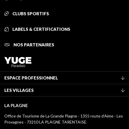
CLUBS SPORTIFS
LABELS & CERTIFICATIONS
NOS PARTENAIRES
ESPACE PROFESSIONNEL
Adhérer à l'office de tourisme
LES VILLAGES
Classement des meublés
La Plagne Vallée
Taxe de séjour
LA PLAGNE
Montchavin - Les Coches
Médiathèque
Office de Tourisme de La Grande Plagne - 1355 route d’Aime - Les
Champagny-en-Vanoise
Provagnes - 73210 LA PLAGNE TARENTAISE
Logos La Plagne
Montalbert