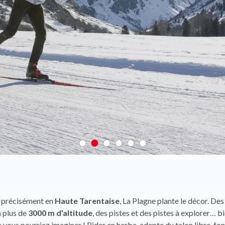
s précisément en
Haute Tarentaise
, La Plagne plante le décor. D
à plus de
3000 m d’altitude
, des pistes et des pistes à explorer… b
e vous pourriez imaginer ! Rider en herbe, adepte du talon libre, fo