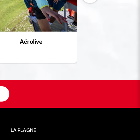
Aérolive
Bobsleigh, skel
Unique en F
LA PLAGNE