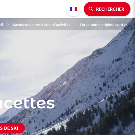
RECHERCHER
il
Savourez une multitude d'activités
Du ski aux multiples facettes
acettes
S DE SKI