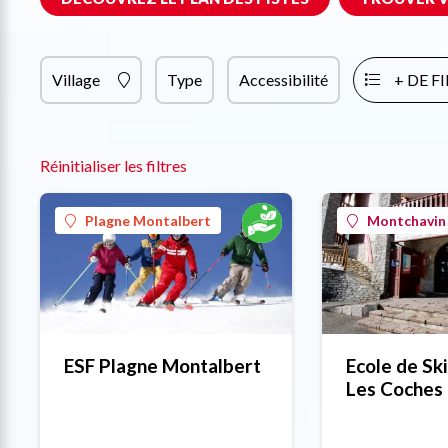
Village
Type
Accessibilité
+ DE F
Réinitialiser les filtres
Plagne Montalbert
Montchavin 
ESF Plagne Montalbert
Ecole de Ski
Les Coches