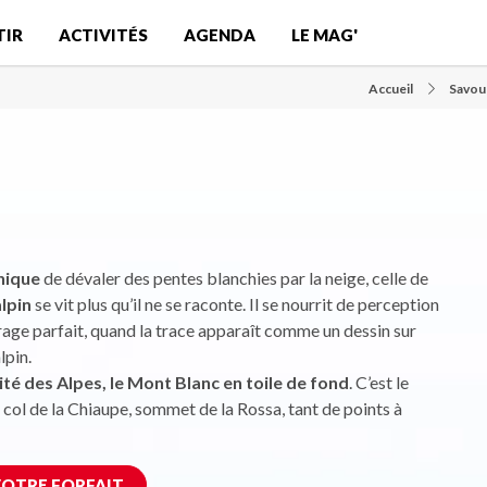
TIR
ACTIVITÉS
AGENDA
LE MAG'
Accueil
Savour
nique
de dévaler des pentes blanchies par la neige, celle de
alpin
se vit plus qu’il ne se raconte. Il se nourrit de perception
irage parfait, quand la trace apparaît comme un dessin sur
lpin.
té des Alpes, le Mont Blanc en toile de fond
. C’est le
, col de la Chiaupe, sommet de la Rossa, tant de points à
OTRE FORFAIT