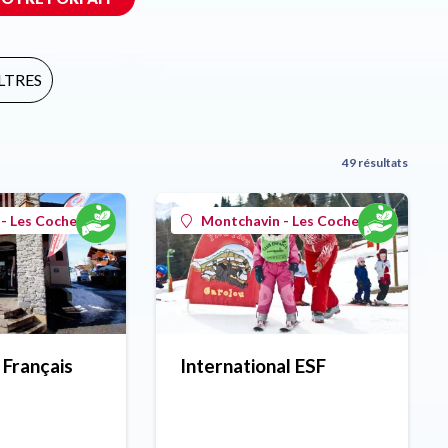
ILTRES
49 résultats
- Les Coches
Montchavin - Les Coches
 Français
International ESF