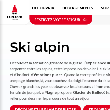
Aller
DÉCOUVRIR
HÉBERGEMENTS
SOR
au
contenu
RÉSERVEZ VOTRE SÉJOUR
principal
Ski alpin
Découvrez la sensation grisante de la glisse. L’
expérience u
serpenter entre les sapins, cette impression de voler.
Le ski 
et d’instinct, d’
émotions pures
. Quand la carre profile un v
une page blanche, là, vous touchez du doigt l’essence du ski a
Ouvrez grands les yeux et observez les alentours :
l’immensi
terrain de jeu que
La Plagne
propose.
Glacier de Bellecôt
e
relier pour dessiner le parcours de tout un séjour.
DÉCOUVREZ LE PLAN DES PISTES
TROUVER V