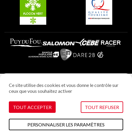
Plagne Aime 2000
Mentions légales
Ce site utilise des cookies et vous donne le contrôle sur
Politique vie privée
ceux que vous souhaitez activer
Réalisation: StudioJuillet
Gestion des cookies
TOUT ACCEPTER
TOUT REFUSER
PERSONNALISER LES PARAMÈTRES