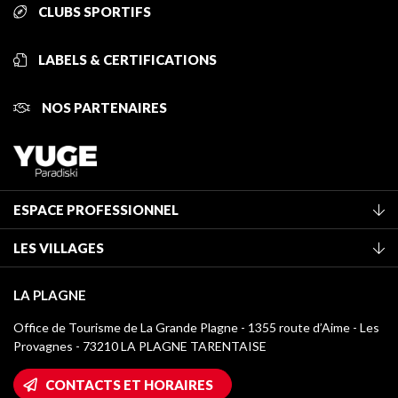
CLUBS SPORTIFS
LABELS & CERTIFICATIONS
NOS PARTENAIRES
ESPACE PROFESSIONNEL
Adhérer à l'office de tourisme
LES VILLAGES
Classement des meublés
La Plagne Vallée
Taxe de séjour
LA PLAGNE
Montchavin - Les Coches
Médiathèque
Office de Tourisme de La Grande Plagne - 1355 route d’Aime - Les
Champagny-en-Vanoise
Provagnes - 73210 LA PLAGNE TARENTAISE
Logos La Plagne
Montalbert
Accès Wifi
CONTACTS ET HORAIRES
Plagne 1800