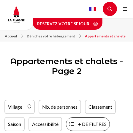
Aller
au
contenu
RÉSERVEZ VOTRE SÉJOUR
principal
Accueil
Dénichez votre hébergement
Appartements et chalets
Appartements et chalets -
Page 2
Village
Nb. de personnes
Classement
Saison
Accessibilité
+ DE FILTRES