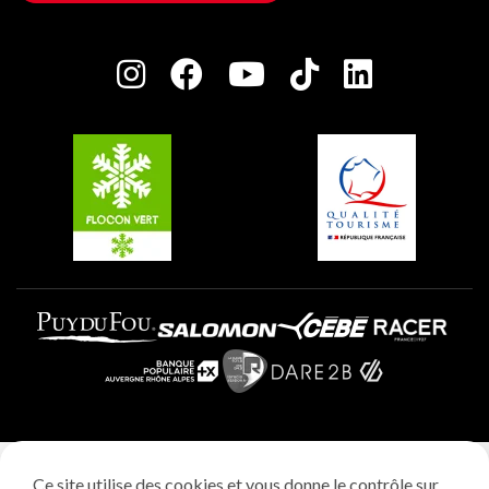
Maison des Propriétaires
Plagne Bellecôte
Salle de presse
Plagne Centre
Charte des Acteurs Engagés
Plagne Soleil
Groupes et séminaires
Belle Plagne
Plagne Villages
Plagne Aime 2000
Mentions légales
Ce site utilise des cookies et vous donne le contrôle sur