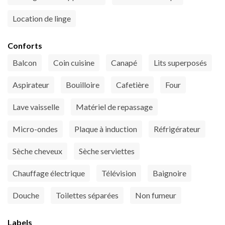
Location de linge
Conforts
Balcon
Coin cuisine
Canapé
Lits superposés
Aspirateur
Bouilloire
Cafetière
Four
Lave vaisselle
Matériel de repassage
Micro-ondes
Plaque à induction
Réfrigérateur
Sèche cheveux
Sèche serviettes
Chauffage électrique
Télévision
Baignoire
Douche
Toilettes séparées
Non fumeur
Labels