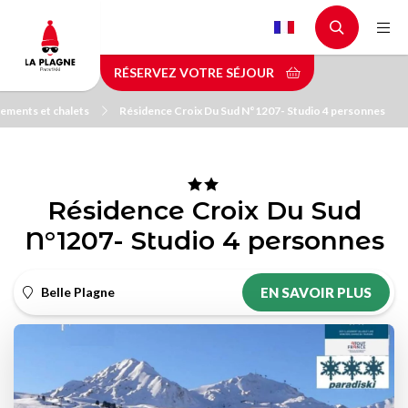
Aller
au
contenu
RÉSERVEZ VOTRE SÉJOUR
principal
ements et chalets
Résidence Croix Du Sud N°1207- Studio 4 personnes
Résidence Croix Du Sud
N°1207- Studio 4 personnes
Belle Plagne
EN SAVOIR PLUS