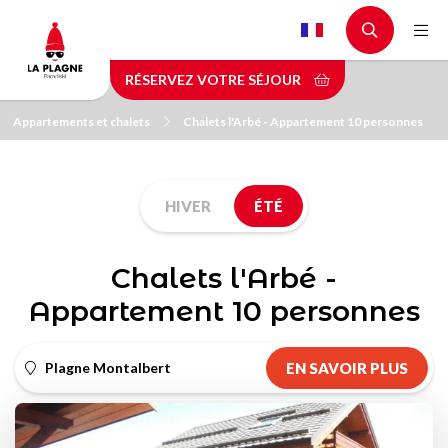
Aller
au
contenu
RÉSERVEZ VOTRE SÉJOUR
principal
Appartements et chalets
Chalets l'Arbé - Appartement 10 personnes
HIVER
ÉTÉ
Chalets l'Arbé -
Appartement 10 personnes
Plagne Montalbert
EN SAVOIR PLUS