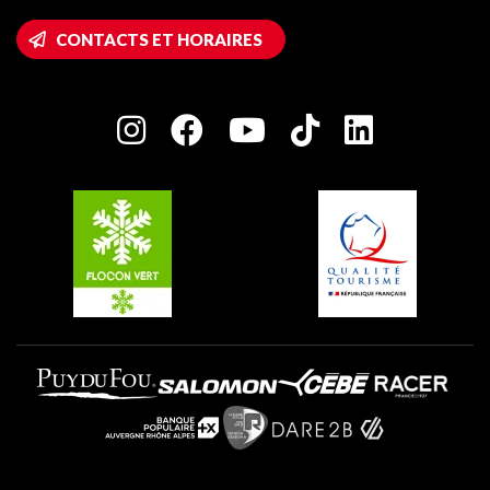
Montalbert
Accès Wifi
CONTACTS ET HORAIRES
Plagne 1800
Maison des Propriétaires
Plagne Bellecôte
Salle de presse
Plagne Centre
Charte des Acteurs Engagés
Plagne Soleil
Groupes et séminaires
Belle Plagne
Plagne Villages
Plagne Aime 2000