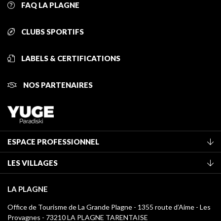
FAQ LA PLAGNE
CLUBS SPORTIFS
LABELS & CERTIFICATIONS
NOS PARTENAIRES
ESPACE PROFESSIONNEL
Adhérer à l'office de tourisme
LES VILLAGES
Classement des meublés
La Plagne Vallée
Taxe de séjour
LA PLAGNE
Montchavin - Les Coches
Médiathèque
Office de Tourisme de La Grande Plagne - 1355 route d’Aime - Les
Champagny-en-Vanoise
Provagnes - 73210 LA PLAGNE TARENTAISE
Logos La Plagne