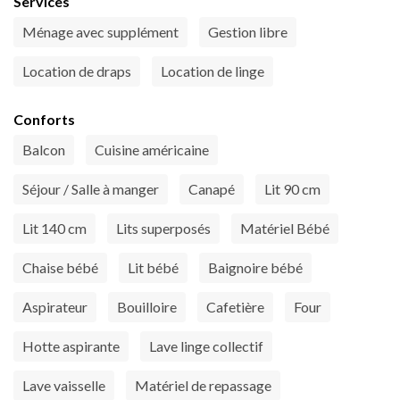
Services
Ménage avec supplément
Gestion libre
Location de draps
Location de linge
Conforts
Balcon
Cuisine américaine
Séjour / Salle à manger
Canapé
Lit 90 cm
Lit 140 cm
Lits superposés
Matériel Bébé
Chaise bébé
Lit bébé
Baignoire bébé
Aspirateur
Bouilloire
Cafetière
Four
Hotte aspirante
Lave linge collectif
Lave vaisselle
Matériel de repassage