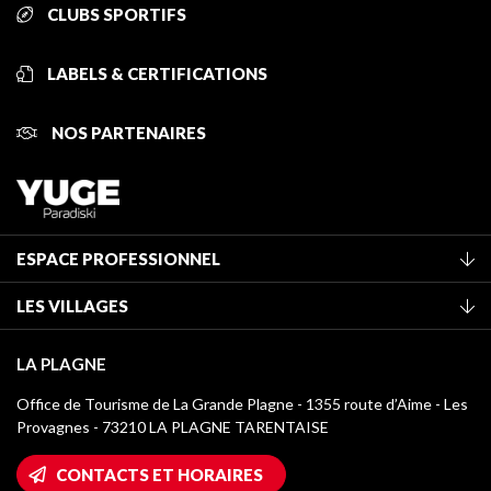
CLUBS SPORTIFS
LABELS & CERTIFICATIONS
NOS PARTENAIRES
ESPACE PROFESSIONNEL
Adhérer à l'office de tourisme
LES VILLAGES
Classement des meublés
La Plagne Vallée
Taxe de séjour
LA PLAGNE
Montchavin - Les Coches
Médiathèque
Office de Tourisme de La Grande Plagne - 1355 route d’Aime - Les
Champagny-en-Vanoise
Provagnes - 73210 LA PLAGNE TARENTAISE
Logos La Plagne
Montalbert
Accès Wifi
CONTACTS ET HORAIRES
Plagne 1800