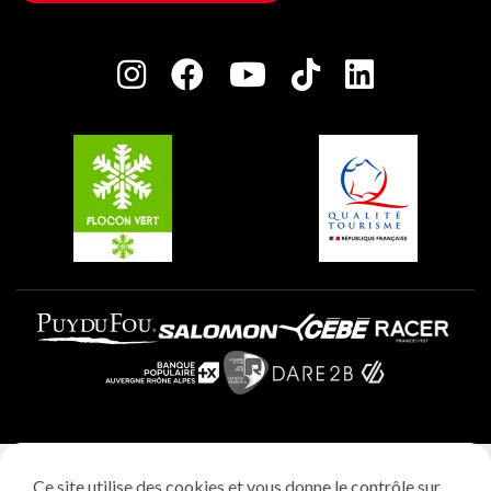
Maison des Propriétaires
Plagne Bellecôte
Salle de presse
Plagne Centre
Charte des Acteurs Engagés
Plagne Soleil
Groupes et séminaires
Belle Plagne
Plagne Villages
Plagne Aime 2000
Mentions légales
Ce site utilise des cookies et vous donne le contrôle sur