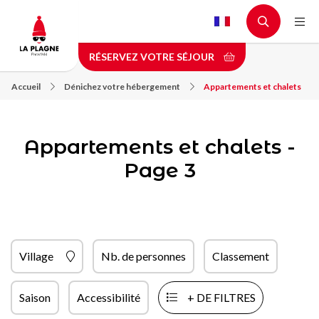
Aller
au
contenu
RÉSERVEZ VOTRE SÉJOUR
principal
Accueil
Dénichez votre hébergement
Appartements et chalets
Appartements et chalets -
Page 3
Village
Nb. de personnes
Classement
Saison
Accessibilité
+ DE FILTRES