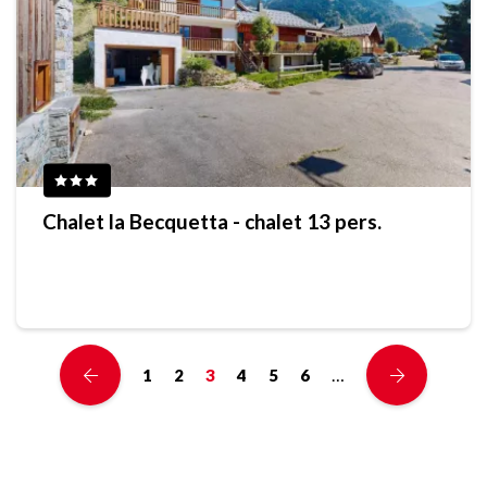
Chalet la Becquetta - chalet 13 pers.
…
1
2
3
4
5
6