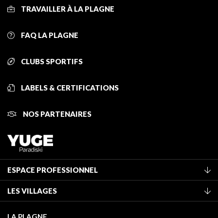
TRAVAILLER À LA PLAGNE
FAQ LA PLAGNE
CLUBS SPORTIFS
LABELS & CERTIFICATIONS
NOS PARTENAIRES
ESPACE PROFESSIONNEL
Adhérer à l'office de tourisme
LES VILLAGES
Classement des meublés
La Plagne Vallée
Taxe de séjour
LA PLAGNE