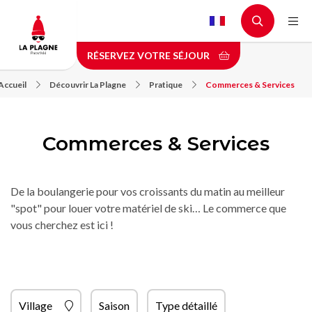
Aller
au
contenu
RÉSERVEZ VOTRE SÉJOUR
principal
Accueil
Découvrir La Plagne
Pratique
Commerces & Services
Commerces & Services
De la boulangerie pour vos croissants du matin au meilleur
"spot" pour louer votre matériel de ski… Le commerce que
vous cherchez est ici !
Village
Saison
Type détaillé