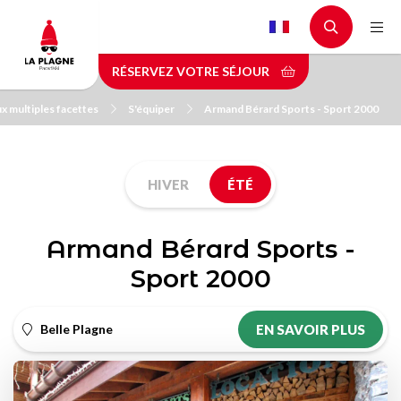
Aller
au
contenu
RÉSERVEZ VOTRE SÉJOUR
principal
ux multiples facettes
S'équiper
Armand Bérard Sports - Sport 2000
HIVER
ÉTÉ
Armand Bérard Sports -
Sport 2000
Belle Plagne
EN SAVOIR PLUS