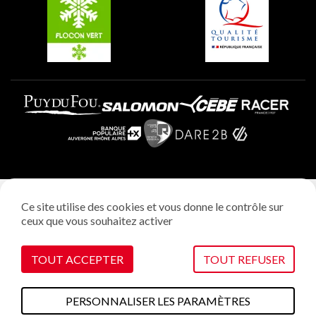
Plagne Aime 2000
Mentions légales
Ce site utilise des cookies et vous donne le contrôle sur
Politique vie privée
ceux que vous souhaitez activer
Réalisation: StudioJuillet
Gestion des cookies
TOUT ACCEPTER
TOUT REFUSER
PERSONNALISER LES PARAMÈTRES