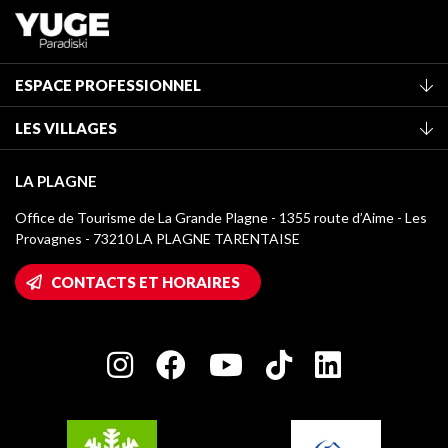
ESPACE PROFESSIONNEL
Adhérer à l'office de tourisme
LES VILLAGES
Classement des meublés
La Plagne Vallée
Taxe de séjour
LA PLAGNE
Montchavin - Les Coches
Médiathèque
Office de Tourisme de La Grande Plagne - 1355 route d’Aime - Les
Champagny-en-Vanoise
Provagnes - 73210 LA PLAGNE TARENTAISE
Logos La Plagne
Montalbert
Accès Wifi
CONTACTS ET HORAIRES
Plagne 1800
Maison des Propriétaires
Plagne Bellecôte
Salle de presse
Plagne Centre
Charte des Acteurs Engagés
Plagne Soleil
Groupes et séminaires
Belle Plagne
Plagne Villages