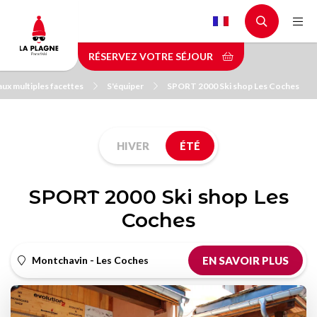
Aller
au
contenu
RÉSERVEZ VOTRE SÉJOUR
principal
aux multiples facettes
S'équiper
SPORT 2000 Ski shop Les Coches
HIVER
ÉTÉ
SPORT 2000 Ski shop Les
Coches
Montchavin - Les Coches
EN SAVOIR PLUS