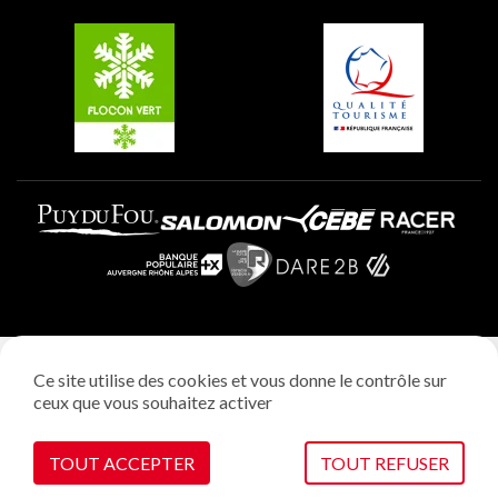
Belle Plagne
Plagne Villages
Plagne Aime 2000
Mentions légales
Ce site utilise des cookies et vous donne le contrôle sur
Politique vie privée
ceux que vous souhaitez activer
Réalisation: StudioJuillet
Gestion des cookies
TOUT ACCEPTER
TOUT REFUSER