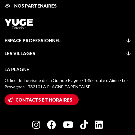
NOS PARTENAIRES
ESPACE PROFESSIONNEL
Adhérer à l'office de tourisme
LES VILLAGES
Classement des meublés
La Plagne Vallée
Taxe de séjour
LA PLAGNE
Montchavin - Les Coches
Médiathèque
Office de Tourisme de La Grande Plagne - 1355 route d’Aime - Les
Champagny-en-Vanoise
Provagnes - 73210 LA PLAGNE TARENTAISE
Logos La Plagne
Montalbert
Accès Wifi
CONTACTS ET HORAIRES
Plagne 1800
Maison des Propriétaires
Plagne Bellecôte
Salle de presse
Plagne Centre
Charte des Acteurs Engagés
Plagne Soleil
Groupes et séminaires