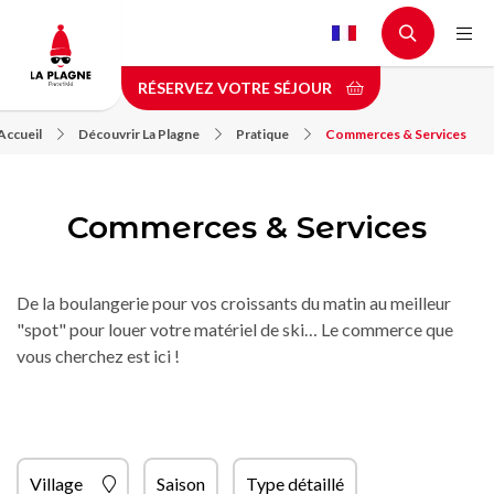
Aller
au
contenu
RÉSERVEZ VOTRE SÉJOUR
principal
Accueil
Découvrir La Plagne
Pratique
Commerces & Services
Commerces & Services
De la boulangerie pour vos croissants du matin au meilleur
"spot" pour louer votre matériel de ski… Le commerce que
vous cherchez est ici !
Village
Saison
Type détaillé