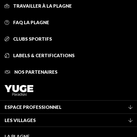
TRAVAILLER À LA PLAGNE
FAQ LA PLAGNE
CLUBS SPORTIFS
LABELS & CERTIFICATIONS
NOS PARTENAIRES
ESPACE PROFESSIONNEL
Adhérer à l'office de tourisme
LES VILLAGES
Classement des meublés
La Plagne Vallée
Taxe de séjour
LA PLAGNE