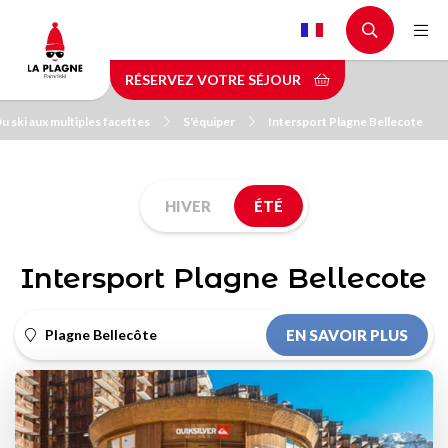
Aller
au
contenu
RÉSERVEZ VOTRE SÉJOUR
principal
u ski aux multiples facettes
S'équiper
Intersport Plagne Bellecote
HIVER
ÉTÉ
Intersport Plagne Bellecote
Plagne Bellecôte
EN SAVOIR PLUS