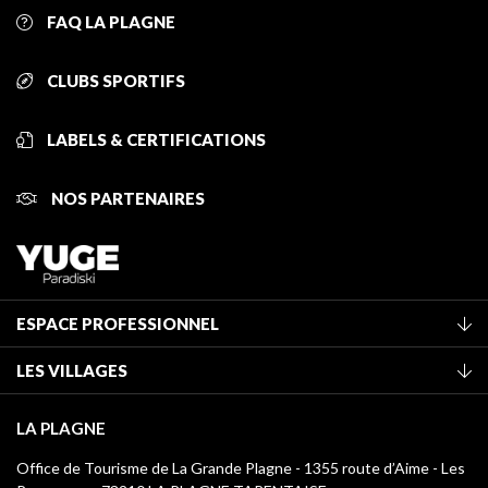
FAQ LA PLAGNE
CLUBS SPORTIFS
LABELS & CERTIFICATIONS
NOS PARTENAIRES
ESPACE PROFESSIONNEL
Adhérer à l'office de tourisme
LES VILLAGES
Classement des meublés
La Plagne Vallée
Taxe de séjour
LA PLAGNE
Champagny-en-Vanoise
Médiathèque
Office de Tourisme de La Grande Plagne - 1355 route d’Aime - Les
Montchavin - Les Coches